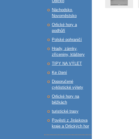
Úpicko
Náchodsko,
Novoměstsko
Orlické hory a
podhůří
Polské pohraničí
Hrady, zámky,
zříceniny, kláštery
TIPY NA VÝLET
Ke čtení
Doporučené
cyklistické výlety
Orlické hory na
běžkách
turistické trasy
Pověsti z Jiráskova
kraje a Orlických hor