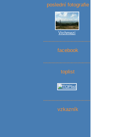
poslední fotografie
Vrchmezí
facebook
toplist
vzkazník