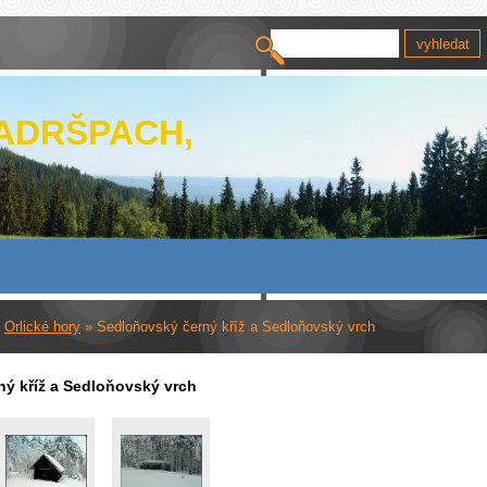
 ADRŠPACH,
»
Orlické hory
»
Sedloňovský černý kříž a Sedloňovský vrch
ý kříž a Sedloňovský vrch