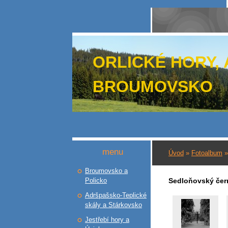
ORLICKÉ HORY,
BROUMOVSKO
menu
Úvod
»
Fotoalbum
Broumovsko a
Policko
Sedloňovský čern
Adršpašsko-Teplické
skály a Stárkovsko
Jestřebí hory a