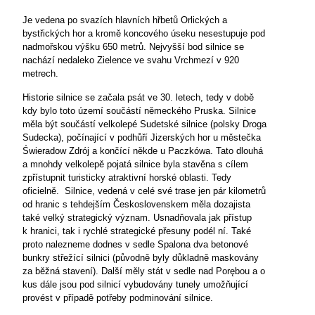
Je vedena po svazích hlavních hřbetů Orlických a
bystřických hor a kromě koncového úseku nesestupuje pod
nadmořskou výšku 650 metrů. Nejvyšší bod silnice se
nachází nedaleko Zielence ve svahu Vrchmezí v 920
metrech.
Historie silnice se začala psát ve 30. letech, tedy v době
kdy bylo toto území součástí německého Pruska. Silnice
měla být součástí velkolepé Sudetské silnice (polsky Droga
Sudecka), počínající v podhůří Jizerských hor u městečka
Świeradow Zdrój a končící někde u Paczkówa. Tato dlouhá
a mnohdy velkolepě pojatá silnice byla stavěna s cílem
zpřístupnit turisticky atraktivní horské oblasti. Tedy
oficielně. Silnice, vedená v celé své trase jen pár kilometrů
od hranic s tehdejším Československem měla dozajista
také velký strategický význam. Usnadňovala jak přístup
k hranici, tak i rychlé strategické přesuny podél ní. Také
proto nalezneme dodnes v sedle Spalona dva betonové
bunkry střežící silnici (původně byly důkladně maskovány
za běžná stavení). Další měly stát v sedle nad Porębou a o
kus dále jsou pod silnicí vybudovány tunely umožňující
provést v případě potřeby podminování silnice.