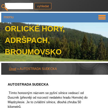
menu
ORLICKÉ HORY,
ADRŠPACH,
BROUMOVSKO
Úvod
»
AUTOSTRADA SUDECKA
AUTOSTRADA SUDECKA
Tímto honosným názvem se pyšní silnice vedoucí od
Dusznik (přesněji od rozcestí nedaleko hradu Homole) do
Międzylesie. Je to zvláštní silnice, dlouhá zhruba 50
kilometrů.