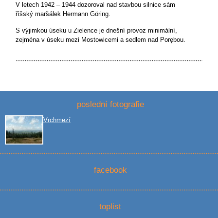
V letech 1942 – 1944 dozoroval nad stavbou silnice sám
říšský maršálek Hermann Göring.
S výjimkou úseku u Zielence je dnešní provoz minimální,
zejména v úseku mezi Mostowicemi a sedlem nad Porębou.
poslední fotografie
Vrchmezí
facebook
toplist