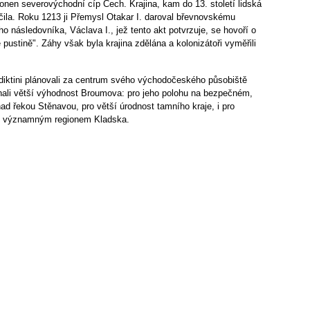
 onen severovýchodní cíp Čech. Krajina, kam do 13. století lidská
ila. Roku 1213 ji Přemysl Otakar I. daroval břevnovskému
jeho následovníka, Václava I., jež tento akt potvrzuje, se hovoří o
é pustině". Záhy však byla krajina zdělána a kolonizátoři vyměřili
iktini plánovali za centrum svého východočeského působiště
znali větší výhodnost Broumova: pro jeho polohu na bezpečném,
ad řekou Stěnavou, pro větší úrodnost tamního kraje, i pro
hdy významným regionem Kladska.