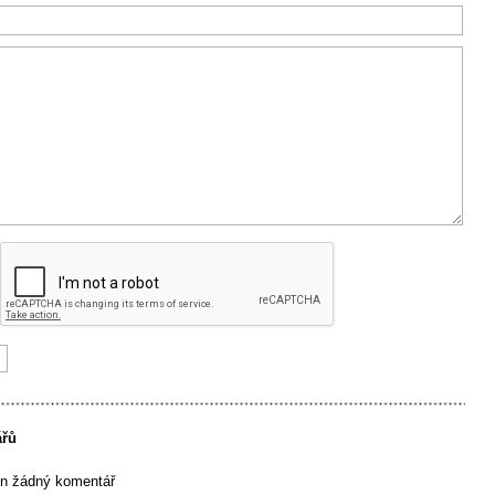
ářů
en žádný komentář