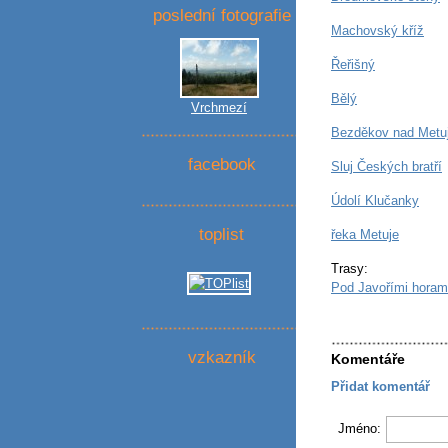
poslední fotografie
Machovský kříž
Řeřišný
Bělý
Vrchmezí
Bezděkov nad Metuj
facebook
Sluj Českých bratří
Údolí Klučanky
toplist
řeka Metuje
Trasy:
Pod Javořími horam
vzkazník
Komentáře
Přidat komentář
Jméno: