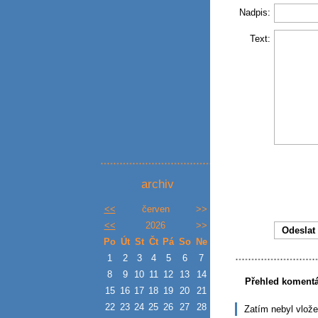
Nadpis:
Text:
archiv
<<
červen
>>
<<
2026
>>
Po
Út
St
Čt
Pá
So
Ne
1
2
3
4
5
6
7
8
9
10
11
12
13
14
Přehled koment
15
16
17
18
19
20
21
22
23
24
25
26
27
28
Zatím nebyl vlož