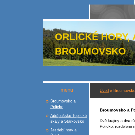
ORLICKÉ HORY,
BROUMOVSKO
menu
Úvod
»
Broumovsko
Broumovsko a
Policko
Broumovsko a Po
Adršpašsko-Teplické
Dvě krajiny a dva r
skály a Stárkovsko
Policko, rozdělené
Jestřebí hory a