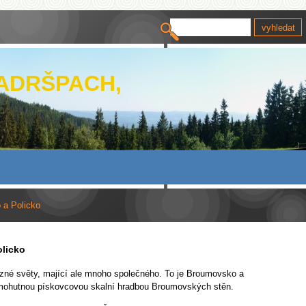
 ADRŠPACH,
 a Policko
licko
ůzné světy, mající ale mnoho společného. To je Broumovsko a
 mohutnou pískovcovou skalní hradbou Broumovských stěn.