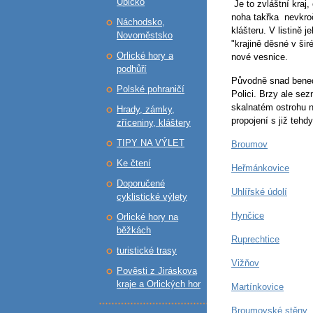
Úpicko
Je to zvláštní kraj,
noha takřka nevkroč
Náchodsko,
klášteru. V listině 
Novoměstsko
"krajině děsné v šir
Orlické hory a
nové vesnice.
podhůří
Původně snad bened
Polské pohraničí
Polici. Brzy ale se
skalnatém ostrohu n
Hrady, zámky,
propojení s již te
zříceniny, kláštery
TIPY NA VÝLET
Broumov
Ke čtení
Heřmánkovice
Doporučené
Uhlířské údolí
cyklistické výlety
Hynčice
Orlické hory na
běžkách
Ruprechtice
turistické trasy
Vižňov
Pověsti z Jiráskova
kraje a Orlických hor
Martínkovice
Broumovské stěny