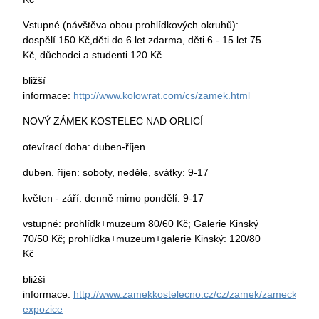
Vstupné (návštěva obou prohlídkových okruhů):
dospělí 150 Kč,děti do 6 let zdarma, děti 6 - 15 let 75
Kč, důchodci a studenti 120 Kč
bližší
informace:
http://www.kolowrat.com/cs/zamek.html
NOVÝ ZÁMEK KOSTELEC NAD ORLICÍ
otevírací doba: duben-říjen
duben. říjen: soboty, neděle, svátky: 9-17
květen - září: denně mimo pondělí: 9-17
vstupné: prohlídk+muzeum 80/60 Kč; Galerie Kinský
70/50 Kč; prohlídka+muzeum+galerie Kinský: 120/80
Kč
bližší
informace:
http://www.zamekkostelecno.cz/cz/zamek/zamecka-
expozice