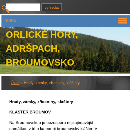
menu
ORLICKÉ HORY,
ADRŠPACH,
BROUMOVSKO
Úvod
»
Hrady, zámky, zříceniny, kláštery
Hrady, zámky, zříceniny, kláštery
KLÁŠTER BROUMOV
Na Broumovskou je bezesporu nejzajímavější
památkou v této kategorii broumovský klášter. V