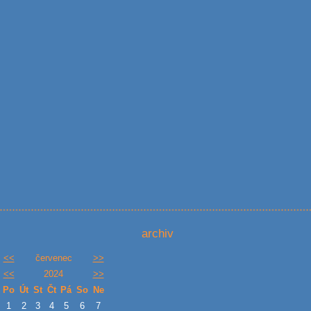
archiv
<<
červenec
>>
<<
2024
>>
Po
Út
St
Čt
Pá
So
Ne
1
2
3
4
5
6
7