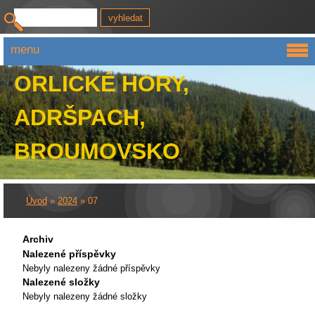
menu
ORLICKÉ HORY,
ADRŠPACH,
BROUMOVSKO
Úvod
»
2024
»
07
Archiv
Nalezené příspěvky
Nebyly nalezeny žádné příspěvky
Nalezené složky
Nebyly nalezeny žádné složky