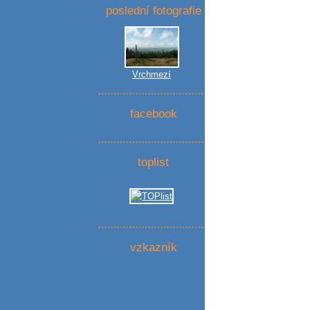
poslední fotografie
Vrchmezí
facebook
toplist
vzkazník