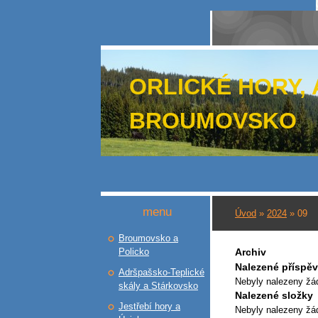
ORLICKÉ HORY,
BROUMOVSKO
menu
Úvod
»
2024
»
09
Broumovsko a
Policko
Archiv
Nalezené příspě
Adršpašsko-Teplické
Nebyly nalezeny žá
skály a Stárkovsko
Nalezené složky
Jestřebí hory a
Nebyly nalezeny žá