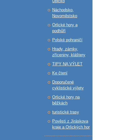
Úpicko
Náchodsko,
Novoměstsko
Orlické hory a
podhůří
Polské pohraničí
Hrady, zámky,
zříceniny, kláštery
TIPY NA VÝLET
Ke čtení
Doporučené
cyklistické výlety
Orlické hory na
běžkách
turistické trasy
Pověsti z Jiráskova
kraje a Orlických hor