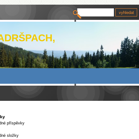
 ADRŠPACH,
vky
dné příspěvky
dné složky