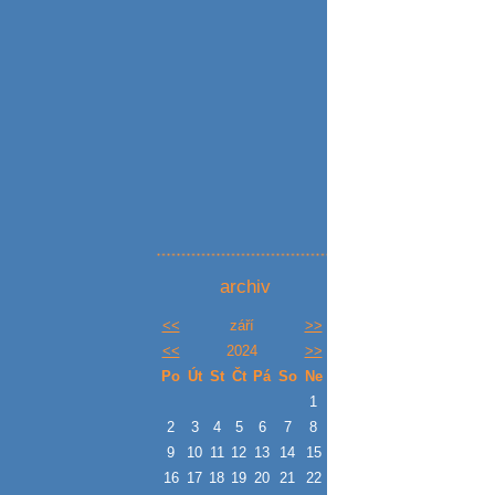
archiv
<<
září
>>
<<
2024
>>
Po
Út
St
Čt
Pá
So
Ne
1
2
3
4
5
6
7
8
9
10
11
12
13
14
15
16
17
18
19
20
21
22