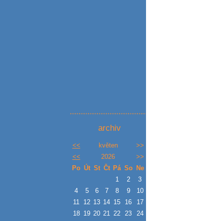
archiv
<<
květen
>>
<<
2026
>>
Po
Út
St
Čt
Pá
So
Ne
1
2
3
4
5
6
7
8
9
10
11
12
13
14
15
16
17
18
19
20
21
22
23
24