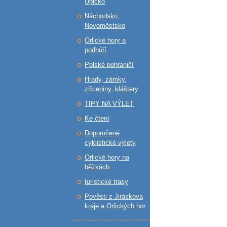
Úpicko
Náchodsko,
Novoměstsko
Orlické hory a
podhůří
Polské pohraničí
Hrady, zámky,
zříceniny, kláštery
TIPY NA VÝLET
Ke čtení
Doporučené
cyklistické výlety
Orlické hory na
běžkách
turistické trasy
Pověsti z Jiráskova
kraje a Orlických hor