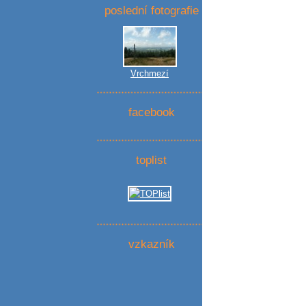
poslední fotografie
Vrchmezí
facebook
toplist
vzkazník