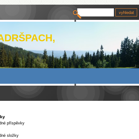
 ADRŠPACH,
vky
dné příspěvky
dné složky