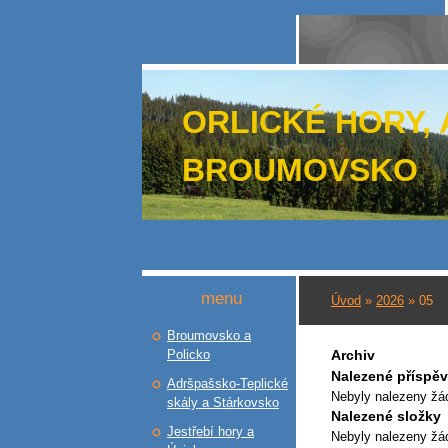
ORLICKÉ HORY,
BROUMOVSKO
menu
Úvod
»
2026
»
05
Broumovsko a
Policko
Archiv
Nalezené příspě
Adršpašsko-Teplické
Nebyly nalezeny žá
skály a Stárkovsko
Nalezené složky
Jestřebí hory a
Nebyly nalezeny žá