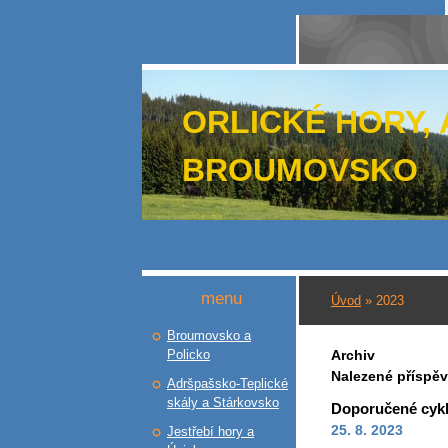
ORLICKÉ HORY,
BROUMOVSKO
menu
Úvod
»
2023
Broumovsko a
Policko
Archiv
Nalezené příspě
Adršpašsko-Teplické
skály a Stárkovsko
Doporučené cykli
25. 8. 2023
Jestřebí hory a