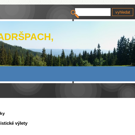
 ADRŠPACH,
vky
stické výlety