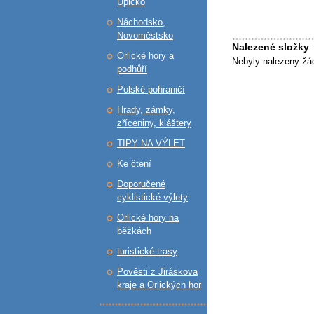
Úpicko
Náchodsko,
Novoměstsko
Nalezené složky
Orlické hory a
Nebyly nalezeny žá
podhůří
Polské pohraničí
Hrady, zámky,
zříceniny, kláštery
TIPY NA VÝLET
Ke čtení
Doporučené
cyklistické výlety
Orlické hory na
běžkách
turistické trasy
Pověsti z Jiráskova
kraje a Orlických hor