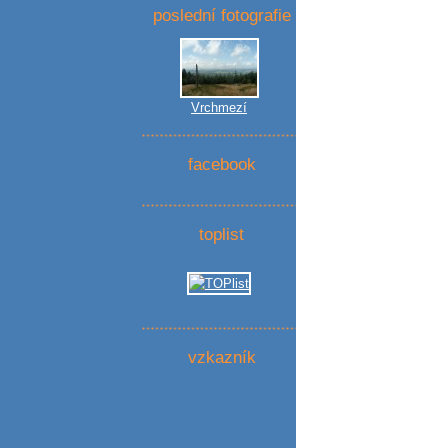
poslední fotografie
Vrchmezí
facebook
toplist
vzkazník