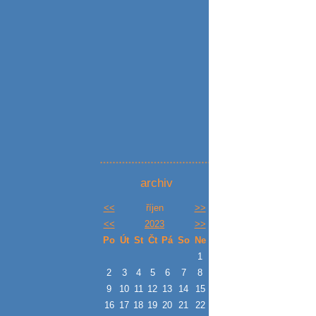
archiv
<<
říjen
>>
<<
2023
>>
Po
Út
St
Čt
Pá
So
Ne
1
2
3
4
5
6
7
8
9
10
11
12
13
14
15
16
17
18
19
20
21
22