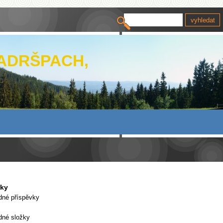
 ADRŠPACH,
vky
dné příspěvky
dné složky