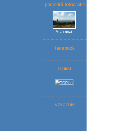
poslední fotografie
Vrchmezí
facebook
toplist
vzkazník