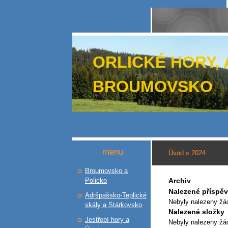
ORLICKÉ HORY,
BROUMOVSKO
menu
Úvod
»
2024
Broumovsko a
Policko
Archiv
Nalezené příspě
Adršpašsko-Teplické
Nebyly nalezeny žá
skály a Stárkovsko
Nalezené složky
Jestřebí hory a
Nebyly nalezeny žá