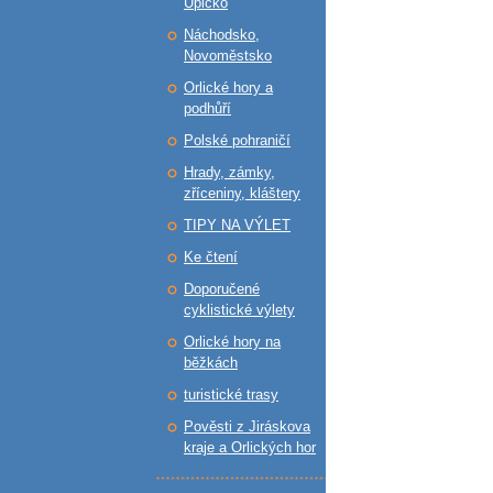
Úpicko
Náchodsko,
Novoměstsko
Orlické hory a
podhůří
Polské pohraničí
Hrady, zámky,
zříceniny, kláštery
TIPY NA VÝLET
Ke čtení
Doporučené
cyklistické výlety
Orlické hory na
běžkách
turistické trasy
Pověsti z Jiráskova
kraje a Orlických hor