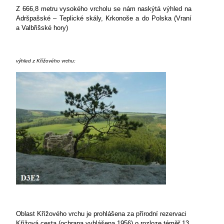
Z 666,8 metru vysokého vrcholu se nám naskýtá výhled na
Adršpašské – Teplické skály, Krkonoše a do Polska (Vraní
a Valbřišské hory)
výhled z Křížového vrchu:
Oblast Křížového vrchu je prohlášena za přírodní rezervaci
Křížová cesta (ochrana vyhlášena 1956) o rozloze téměř 13