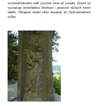
svrchnokřídového stáří (svrchní turon až coniak). Území se
vyznačuje mimořádnou členitostí i pestrostí různých forem
reliéfu. Okrajové skalní věže dosahují až čtyřicetimetrové
výšky.