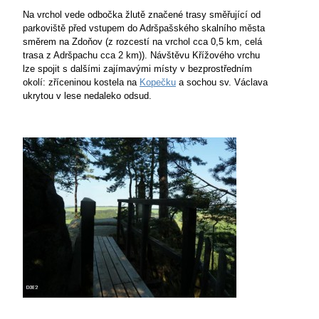
Na vrchol vede odbočka žlutě značené trasy směřující od
parkoviště před vstupem do Adršpašského skalního města
směrem na Zdoňov (z rozcestí na vrchol cca 0,5 km, celá
trasa z Adršpachu cca 2 km)). Návštěvu Křížového vrchu
lze spojit s dalšími zajímavými místy v bezprostředním
okolí: zříceninou kostela na
Kopečku
a sochou sv. Václava
ukrytou v lese nedaleko odsud.