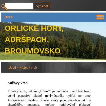
menu
ORLICKÉ HORY,
ADRŠPACH,
BROUMOVSKO
Úvod
»
Křížový vrch
Křížový vrch
Křížový vrch, lidově „Křížák“, je zejména mezi horolezci
velmi populární skalní miniměstečko tyčící se proti
Adršpašským skalám. Zdejší skály jsou, podobně jako u
slavnějšího souseda, tvořeny kvádrovými pískovci