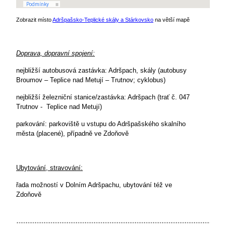
Zobrazit místo
Adršpašsko-Teplické skály a Stárkovsko
na větší mapě
Doprava, dopravní spojení:
nejbližší autobusová zastávka: Adršpach, skály (autobusy
Broumov – Teplice nad Metují – Trutnov; cyklobus)
nejbližší železniční stanice/zastávka: Adršpach (trať č. 047
Trutnov - Teplice nad Metují)
parkování: parkoviště u vstupu do Adršpašského skalního
města (placené), případně ve Zdoňově
Ubytování, stravování:
řada možností v Dolním Adršpachu, ubytování též ve
Zdoňově