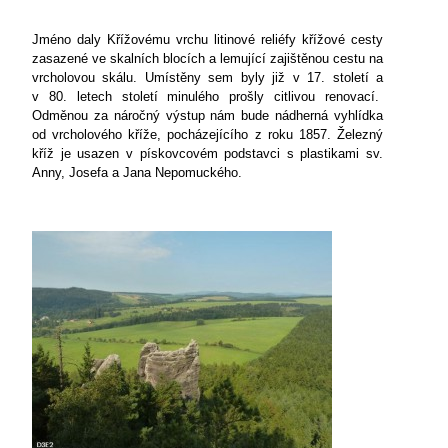
Jméno daly Křížovému vrchu litinové reliéfy křížové cesty
zasazené ve skalních blocích a lemující zajištěnou cestu na
vrcholovou skálu. Umístěny sem byly již v 17. století a
v 80. letech století minulého prošly citlivou renovací.
Odměnou za náročný výstup nám bude nádherná vyhlídka
od vrcholového kříže, pocházejícího z roku 1857. Železný
kříž je usazen v pískovcovém podstavci s plastikami sv.
Anny, Josefa a Jana Nepomuckého.