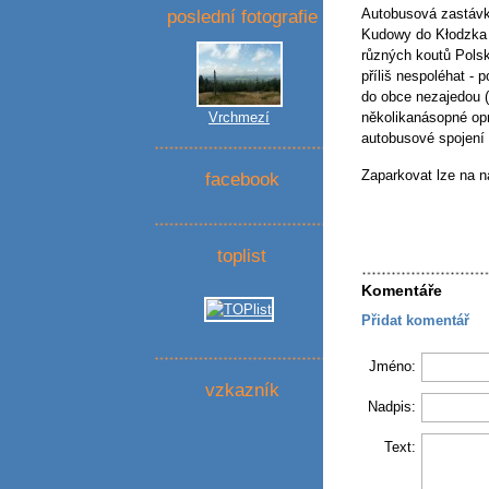
poslední fotografie
Autobusová zastávk
Kudowy do Kłodzka a
různých koutů Polsk
příliš nespoléhat -
do obce nezajedou (n
Vrchmezí
několikanásopné opr
autobusové spojení 
Zaparkovat lze na n
facebook
toplist
Komentáře
Přidat komentář
Jméno:
vzkazník
Nadpis:
Text: