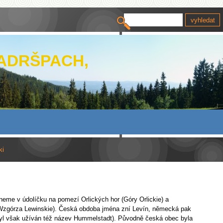
 ADRŠPACH,
ki
neme v údolíčku na pomezí Orlických hor (Góry Orlickie) a
Wzgórza Lewinskie). Česká obdoba jména zní Levín, německá pak
yl však užíván též název Hummelstadt). Původně česká obec byla