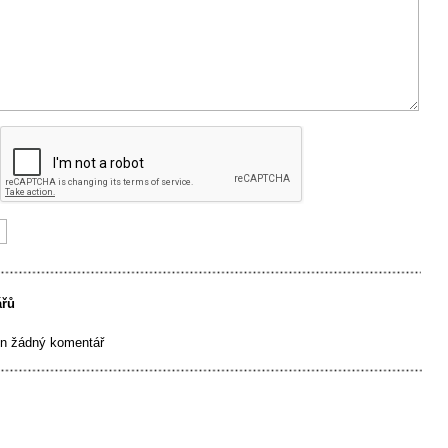
ářů
en žádný komentář