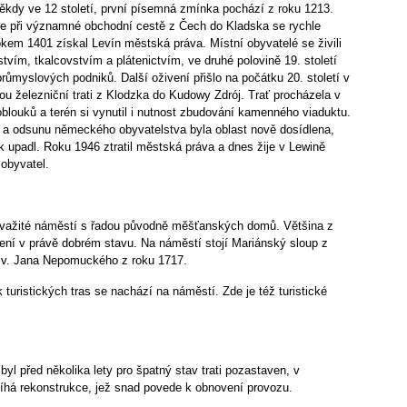
ěkdy ve 12 století, první písemná zmínka pochází z roku 1213.
se při významné obchodní cestě z Čech do Kladska se rychle
rokem 1401 získal Levín městská práva. Místní obyvatelé se živili
vím, tkalcovstvím a plátenictvím, ve druhé polovině 19. století
průmyslových podniků. Další oživení přišlo na počátku 20. století v
bou železniční trati z Klodzka do Kudowy Zdrój. Trať procházela v
oblouků a terén si vynutil i nutnost zbudování kamenného viaduktu.
 a odsunu německého obyvatelstva byla oblast nově dosídlena,
upadl. Roku 1946 ztratil městská práva a dnes žije v Lewině
 obyvatel.
svažité náměstí s řadou původně měšťanských domů. Většina z
ení v právě dobrém stavu. Na náměstí stojí Mariánský sloup z
sv. Jana Nepomuckého z roku 1717.
k turistických tras se nachází na náměstí. Zde je též turistické
byl před několika lety pro špatný stav trati pozastaven, v
íhá rekonstrukce, jež snad povede k obnovení provozu.