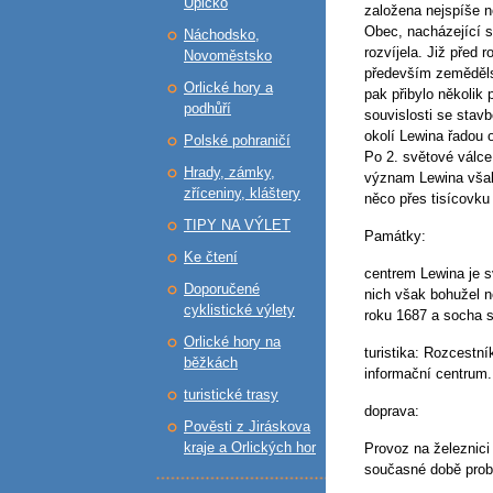
Úpicko
založena nejspíše n
Obec, nacházející 
Náchodsko,
rozvíjela. Již před 
Novoměstsko
především zemědělst
Orlické hory a
pak přibylo několik 
podhůří
souvislosti se stav
okolí Lewina řadou 
Polské pohraničí
Po 2. světové válce
Hrady, zámky,
význam Lewina však 
zříceniny, kláštery
něco přes tisícovku
TIPY NA VÝLET
Památky:
Ke čtení
centrem Lewina je 
Doporučené
nich však bohužel n
cyklistické výlety
roku 1687 a socha 
Orlické hory na
turistika: Rozcestní
běžkách
informační centrum.
turistické trasy
doprava:
Pověsti z Jiráskova
kraje a Orlických hor
Provoz na železnici 
současné době prob