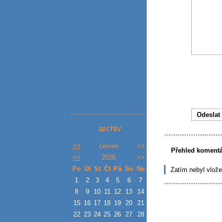
archiv
<<
červen
>>
Přehled koment
<<
2026
>>
Po
Út
St
Čt
Pá
So
Ne
Zatím nebyl vlož
1
2
3
4
5
6
7
8
9
10
11
12
13
14
15
16
17
18
19
20
21
22
23
24
25
26
27
28