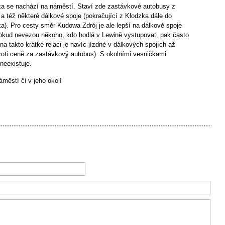
a se nachází na náměstí. Staví zde zastávkové autobusy z
 též některé dálkové spoje (pokračující z Kłodzka dále do
a). Pro cesty směr Kudowa Zdrój je ale lepší na dálkové spoje
 pokud nevezou někoho, kdo hodlá v Lewině vystupovat, pak často
a takto krátké relaci je navíc jízdné v dálkových spojích až
oti ceně za zastávkový autobus). S okolními vesničkami
neexistuje.
áměstí či v jeho okolí