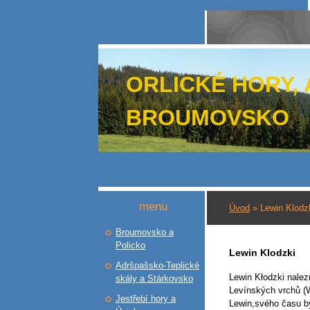
ORLICKÉ HORY,
BROUMOVSKO
menu
Úvod
»
Lewin Klodz
Broumovsko a
Policko
Lewin Klodzki
Adršpašsko-Teplické
Lewin Kłodzki nalez
skály a Stárkovsko
Levínských vrchů (
Jestřebí hory a
Lewin,svého času b