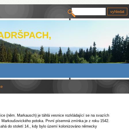
 ADRŠPACH,
ce
e (něm. Markausch) je táhlá vesnice rozkládající se na svazích
l Markoušovického potoka. První písemná zmínka je z roku 1542.
sahá do století 14., kdy bylo území kolonizováno německy