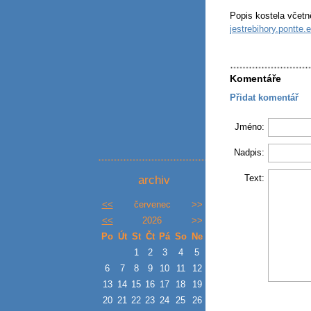
Popis kostela včetn
jestrebihory.pontt
Komentáře
Přidat komentář
Jméno:
Nadpis:
archiv
Text:
<<
červenec
>>
<<
2026
>>
Po
Út
St
Čt
Pá
So
Ne
1
2
3
4
5
6
7
8
9
10
11
12
13
14
15
16
17
18
19
20
21
22
23
24
25
26