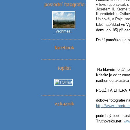
poslední fotografie
v levé ruce svitek 
Josefem II. Kromě t
Kunraticích u Cviko
Uničově, v Rájci n
také například ve 
domu čp. 95) při čer
Vrchmezí
Další památkou je 
facebook
toplist
Na hlavním oltáři j
Kristův je od trutno
nádhernou akustiku 
POUŽITÁ LITERA
dobové fotografie n
vzkazník
http://www.staretru
podrobný popis kost
Trutnovsko.net:
www