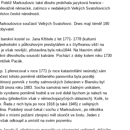
. Poblíž Markoušovic také dlouho probíhala jazyková hranice -
převážně německé, zatímco v nedalekých Velkých Svatoňovicích
lstvo české národnosti.
Markoušovice součástí Velkých Svatoňovic. Dnes mají téměř 190
obyvatel.
 barokní kostel sv. Jana Křtitele z let 1771- 1778 (kulturní
 jednolodní s půlkruhovým presbytářem a s čtyřhranou věží na
je však novější, přistavěna byla roku1844. Na hlavním oltáři
kní dřevořezbu sousoší kalvárie. Pochází z doby kolem roku 1730
antišek Pacák.
p. 1 přenocoval v roce 1771 (v roce katastrofální neúrody) sám
počest tohoto poměrně oblíbeného panovníka byla později
itinový pomník z tvorby salmovských železáren v Blansku byl
 18 února roku 1883. Socha samotná není žádným unikátem,
lo vyrobeno poměrně hodně a ve své době bychom je nalezli na
sku (především však v německojazyčných oblastech). Kolik, to
. Řada z nich byla po roce 1918 (a také 1945) z veřejných
něna. Podobný osud čekal i sochu z Markoušovic, po několika
ění v místní požární zbrojnici měl skončit ve šrotu. Jeden z
i však odkoupil a umístil na svém pozemku.
ře Josefa II. představuje mocnáře ve slavnostní uniformě, držícího