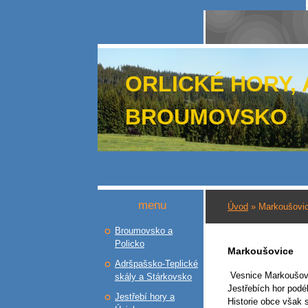
ORLICKÉ HORY,
BROUMOVSKO
menu
Úvod
»
Markoušovi
Broumovsko a
Policko
Markoušovice
Adršpašsko-Teplické
Vesnice Markoušovic
skály a Stárkovsko
Jestřebích hor podé
Jestřebí hory a
Historie obce však 