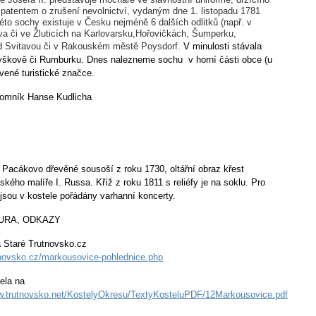
s patentem o zrušení nevolnictví, vydaným dne 1. listopadu 1781
éto sochy existuje v Česku nejméně 6 dalších odlitků (např. v
va či ve Žluticích na Karlovarsku,Hořovičkách, Šumperku,
ad Svitavou či v Rakouském městě Poysdorf.
V minulosti stávala
Vyškově či Rumburku. Dnes nalezneme sochu v horní části obce (u
vené turistické značce.
pomník Hanse Kudlicha
e Pacákovo dřevěné sousoší z roku 1730, oltářní obraz křest
vského malíře I. Russa. Kříž z roku 1811 s reliéfy je na soklu. Pro
jsou v kostele pořádány varhanní koncerty.
TURA, ODKAZY
a Staré Trutnovsko.cz
tnovsko.cz/markousovice-pohlednice.php
ela na
.trutnovsko.net/KostelyOkresu/TextyKosteluPDF/12Markousovice.pdf