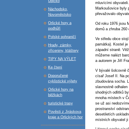
Úpicko
mluvícími obyvateli
Markoušovice byly 
Náchodsko,
převažovalo obyvate
Novoměstsko
Orlické hory a
Od roku 1976 jsou 
podhůří
domů a zhruba 260 
Polské pohraničí
Ve středu obce stojí
památka). Kostel je
Hrady, zámky,
západní straně. Věž 
zříceniny, kláštery
můžeme nalézt baro
TIPY NA VÝLET
a autorem je Jiří Fr
Ke čtení
V bývalé šolcovně č
Doporučené
císař Josef II. Na 
cyklistické výlety
zbudována socha. L
slavnostně odhalen
Orlické hory na
shodných odlitků by
běžkách
mnoha místech v Če
turistické trasy
se už asi nedozvíme
prostranství odstra
Pověsti z Jiráskova
desetiletích uskladn
kraje a Orlických hor
místních obyvatel j
Litinová socha císa