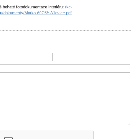
ě bohaté fotodokumentace interiéru:
rkc-
e.eu/dokumenty/Markou%C5%A1ovice.pdf