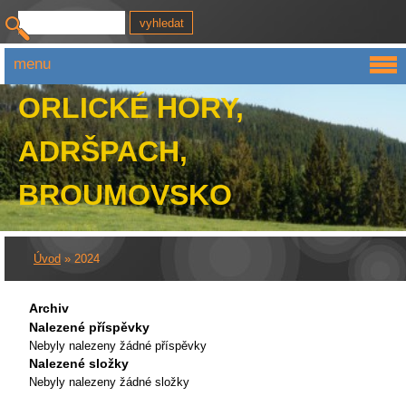
menu
ORLICKÉ HORY,
ADRŠPACH,
BROUMOVSKO
Úvod
»
2024
Archiv
Nalezené příspěvky
Nebyly nalezeny žádné příspěvky
Nalezené složky
Nebyly nalezeny žádné složky