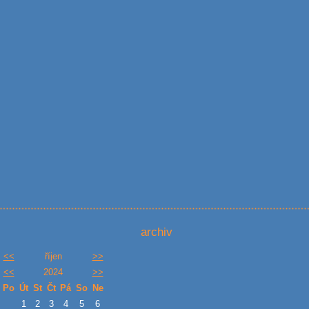
archiv
<<
říjen
>>
<<
2024
>>
Po
Út
St
Čt
Pá
So
Ne
1
2
3
4
5
6