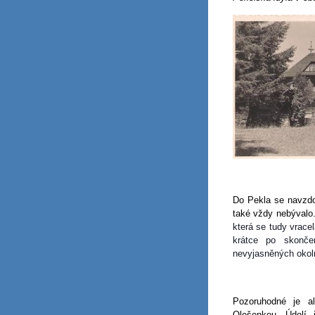
Do Pekla se navzdo
také vždy nebývalo
která se tudy vracel
krátce po skonče
nevyjasněných okoln
Pozoruhodné je 
Olešenkou. Údolí 