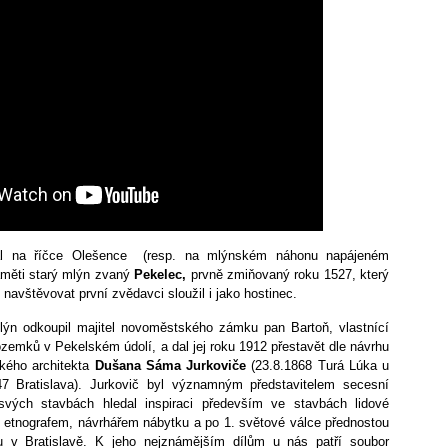
al na říčce Olešence (resp. na mlýnském náhonu napájeném
měti starý mlýn zvaný
Pekelec,
prvně zmiňovaný roku 1527, který
i navštěvovat první zvědavci sloužil i jako hostinec.
lýn odkoupil majitel novoměstského zámku pan Bartoň, vlastnící
zemků v Pekelském údolí, a dal jej roku 1912 přestavět dle návrhu
kého architekta
Dušana Sáma Jurkoviče
(23.8.1868 Turá Lúka u
7 Bratislava). Jurkovič byl významným představitelem secesní
svých stavbách hledal inspiraci především ve stavbách lidové
éž etnografem, návrhářem nábytku a po 1. světové válce přednostou
 v Bratislavě. K jeho nejznámějším dílům u nás patří soubor