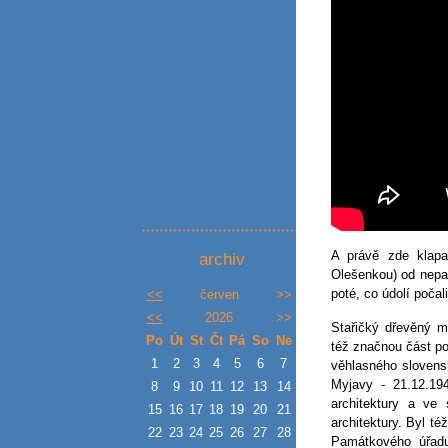
A právě zde klap
archiv
Olešenkou) od nepa
poté, co údolí počal
<<
červen
>>
<<
2026
>>
Stařičký dřevěný m
Po
Út
St
Čt
Pá
So
Ne
též značnou část po
1
2
3
4
5
6
7
věhlasného slovens
Myjavy - 21.12.194
8
9
10
11
12
13
14
architektury a ve 
15
16
17
18
19
20
21
architektury. Byl t
22
23
24
25
26
27
28
Památkového úřadu