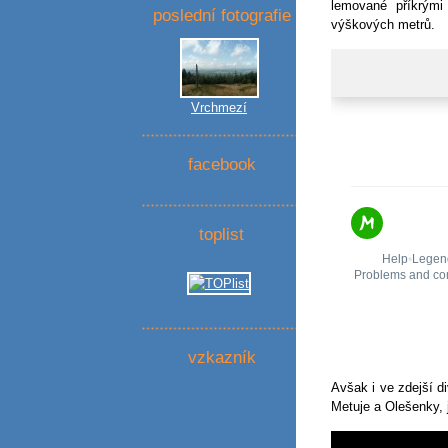
lemované příkrými
poslední fotografie
výškových metrů.
Vrchmezí
facebook
toplist
vzkazník
Avšak i ve zdejší di
Metuje a Olešenky, 