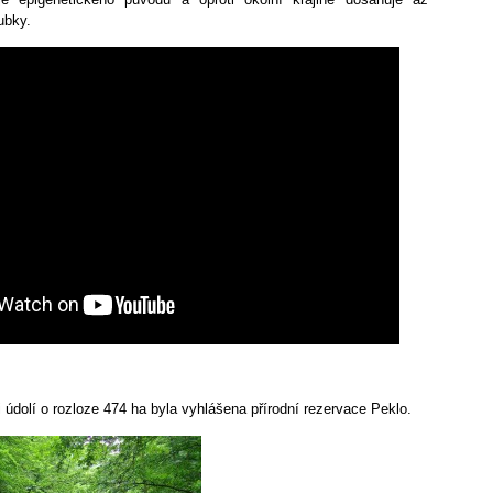
ubky.
 údolí o rozloze 474 ha byla vyhlášena přírodní rezervace Peklo.