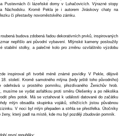
na Pustevnách či lázeňské domy v Luhačovicích. Výrazné stopy
na Náchodsku. Kromě Pekla je i autorem Jiráskovy chaty na
 Rezku či přestavby novoměstského zámku.
í roubená budova zdobená řadou dekorativních prvků, inspirovaných
azmar nepřišlo ani původní vybavení. Mlýnské kameny posloužily
ké stabilní stolky, a palečné kolo pro změnu ozvláštnilo výzdobu
zde inspiroval při tvorbě méně známé povídky V Pekle, dějově
18. století. Kromě samotného mlýna (tedy ještě toho původního)
e odehrává u prostého pomníku, přezdívaného Ženichův hrob.
it, musíme se vydat asfaltkou proti směru Olešenky a po několika
rodit přes potok. Má se vztahovat k události datované do začátku
ehdy mlýn obsadila skupinka vojáků, střežících jistou půvabnou
izinku. V noci byl mlýn přepaden a strhla se přestřelka. Útočníky
 ženy, který padl na místě, kde mu byl později zbudován pomník.
obí první republiky: