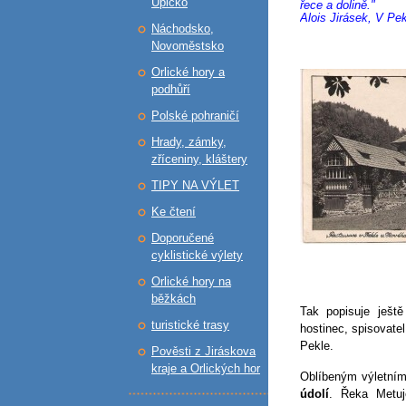
Úpicko
řece a dolině."
Alois Jirásek, V Pe
Náchodsko,
Novoměstsko
Orlické hory a
podhůří
Polské pohraničí
Hrady, zámky,
zříceniny, kláštery
TIPY NA VÝLET
Ke čtení
Doporučené
cyklistické výlety
Orlické hory na
běžkách
Tak popisuje ještě
turistické trasy
hostinec, spisovatel
Pekle.
Pověsti z Jiráskova
kraje a Orlických hor
Oblíbeným výletní
údolí
. Řeka Metuj