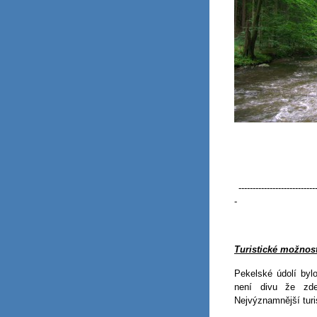
----------------------------
-
Turistické možnost
Pekelské údolí byl
není divu že zde
Nejvýznamnější turi