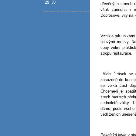
29
30
dřevěných staveb 
však zanechal i 
Dobrošově, vily na
Vznikla tak unikátn
lidovými motivy. N
coby velmi praktic
stropu restaurace.
Alois Jirásek se 
zasazené do konce 
se velká část děj
Chceme-li jej spatř
stech metrech přeb
sedmileté války. T
dámu, podle všeho c
vedl ženich unesené
Pekelská idyla v obd