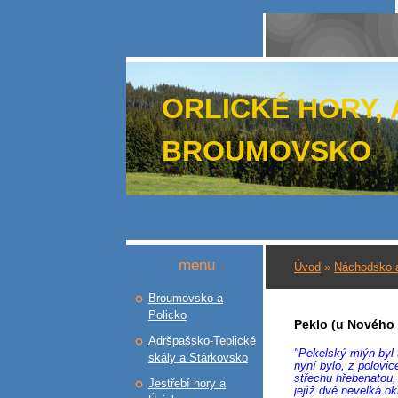
ORLICKÉ HORY,
BROUMOVSKO
menu
Úvod
»
Náchodsko 
Broumovsko a
Policko
Peklo (u Nového 
Adršpašsko-Teplické
"Pekelský mlýn byl 
skály a Stárkovsko
nyní bylo, z polovic
střechu hřebenatou,
Jestřebí hory a
jejíž dvě nevelká o