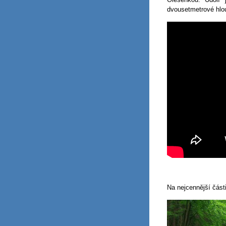
dvousetmetrové hlo
Na nejcennější části