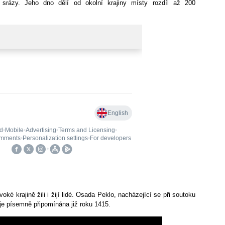
 srázy. Jeho dno dělí od okolní krajiny místy rozdíl až 200
voké krajině žili i žijí lidé. Osada Peklo, nacházející se při soutoku
je písemně připomínána již roku 1415.