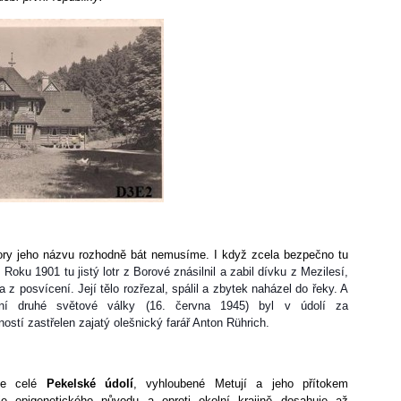
ry jeho názvu rozhodně bát nemusíme. I když zcela bezpečno tu
.
Roku 1901 tu jistý lotr z Borové znásilnil a zabil dívku z Mezilesí,
a z posvícení. Její tělo rozřezal, spálil a zbytek naházel do řeky. A
ní druhé světové války (16. června 1945) byl v údolí za
ostí zastřelen zajatý olešnický farář Anton Rührich.
ale celé
Pekelské údolí
, vyhloubené Metují a jeho přítokem
je epigenetického původu a oproti okolní krajině dosahuje až