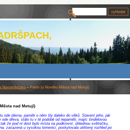
 ADRŠPACH,
a Novoměstsko
»
Peklo (u Nového Města nad Metují)
Města nad Metují)
tu ode dávna, paměti o něm šly daleko do věků. Stavení jeho, jak
e ode dřeva, stálo tu v té podobě od nepaměti, majíc šindelovou
 tak že pod ní dost bylo místa na podkrovní, úhlednou světničku,
kna, zasazená u vysokou lomenici, poskytovala utěšený rozhled po