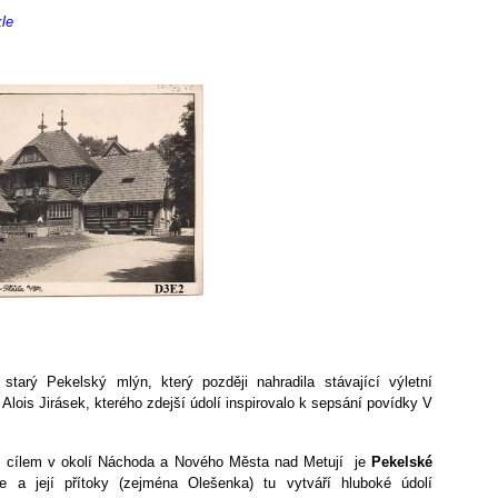
kle
 starý Pekelský mlýn, který později nahradila stávající výletní
 Alois Jirásek, kterého zdejší údolí inspirovalo k sepsání povídky V
m cílem v okolí Náchoda a Nového Města nad Metují je
Pekelské
e a její přítoky (zejména Olešenka) tu vytváří hluboké údolí