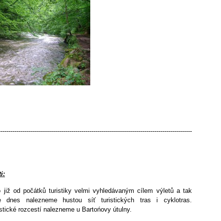
-------------------------------------------------------------------------------------------------
i:
o již od počátků turistiky velmi vyhledávaným cílem výletů a tak
 dnes nalezneme hustou síť turistických tras i cyklotras.
stické rozcestí nalezneme u Bartońovy útulny.