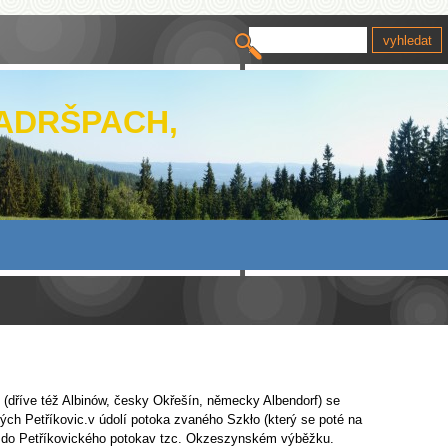
 ADRŠPACH,
(dříve též Albinów, česky Okřešín, německy Albendorf) se
ých Petříkovic.v údolí potoka zvaného Szkło (který se poté na
do Petříkovického potokav tzc. Okzeszynském výběžku.