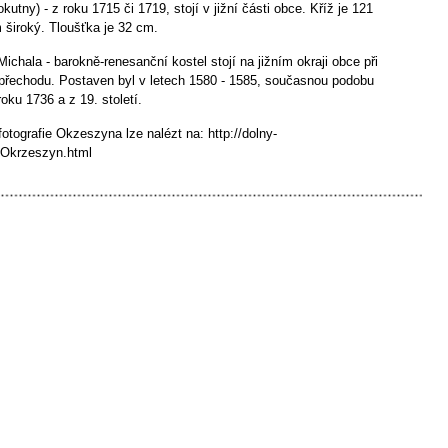
kutny) - z roku 1715 či 1719, stojí v jižní části obce. Kříž je 121
široký. Tloušťka je 32 cm.
 Michala - barokně-renesanční kostel stojí na jižním okraji obce při
přechodu. Postaven byl v letech 1580 - 1585, současnou podobu
oku 1736 a z 19. století.
otografie Okzeszyna lze nalézt na: http://dolny-
,Okrzeszyn.html