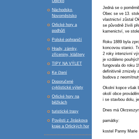
Úpicko
Jedná se o poměrně
Náchodsko,
Obec se ve 13. stole
Novoměstsko
vlastnictví zůstal 
Orlické hory a
se původně živili p
podhůří
kamenictví, ve stole
Polské pohraničí
Roku 1889 byla zpro
koncovou stanici. Tr
Hrady, zámky,
2 roky intenzivní v
zříceniny, kláštery
je vzdáleno pouhých
TIPY NA VÝLET
fungovala do roku 19
definitivně zmizely
Ke čtení
budova z neomítnutý
Doporučené
cyklistické výlety
Okolní kopce však b
okolí obce provádě
Orlické hory na
i se stavbou dolu, 
běžkách
Dnes má Okrzeszyn 
turistické trasy
Pověsti z Jiráskova
památky:
kraje a Orlických hor
kostel Panny Marie 