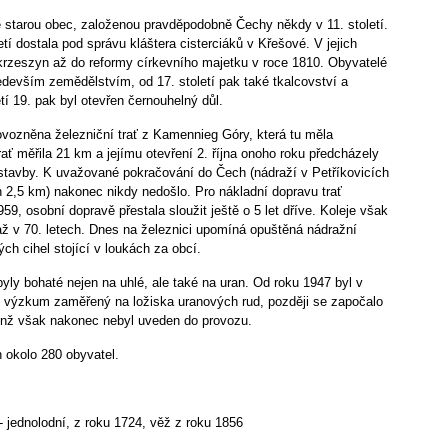
 starou obec, založenou pravděpodobně Čechy někdy v 11. století.
tí dostala pod správu kláštera cisterciáků v Křešové. V jejich
Okrzeszyn až do reformy církevního majetku v roce 1810. Obyvatelé
ředevším zemědělstvím, od 17. století pak také tkalcovství a
tí 19. pak byl otevřen černouhelný důl.
vozněna železniční trať z Kamennieg Góry, která tu měla
ať měřila 21 km a jejímu otevření 2. října onoho roku předcházely
ýstavby. K uvažované pokračování do Čech (nádraží v Petříkovicích
 2,5 km) nakonec nikdy nedošlo. Pro nákladní dopravu trať
59, osobní dopravě přestala sloužit ještě o 5 let dříve. Koleje však
 až v 70. letech. Dnes na železnici upomíná opuštěná nádražní
ch cihel stojící v loukách za obcí.
yly bohaté nejen na uhlé, ale také na uran. Od roku 1947 byl v
n výzkum zaměřený na ložiska uranových rud, později se započalo
jenž však nakonec nebyl uveden do provozu.
okolo 280 obyvatel.
- jednolodní, z roku 1724, věž z roku 1856