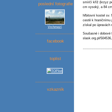
smírčí kříž (krzyz po
poslední fotografie
cm vysoký, a 84 cm 
hřbitovní kostel sv.
cestě k hraničnímu 
získal po úpravách r
Vrchmezí
Soušasné i dobové f
slask.org.pl/504536
facebook
toplist
vzkazník