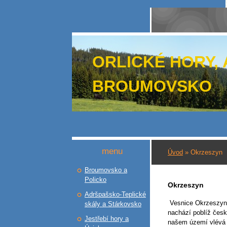
ORLICKÉ HORY,
BROUMOVSKO
menu
Úvod
»
Okrzeszyn
Broumovsko a
Policko
Okrzeszyn
Adršpašsko-Teplické
Vesnice Okrzeszyn 
skály a Stárkovsko
nachází poblíž česk
Jestřebí hory a
našem území vlévá 