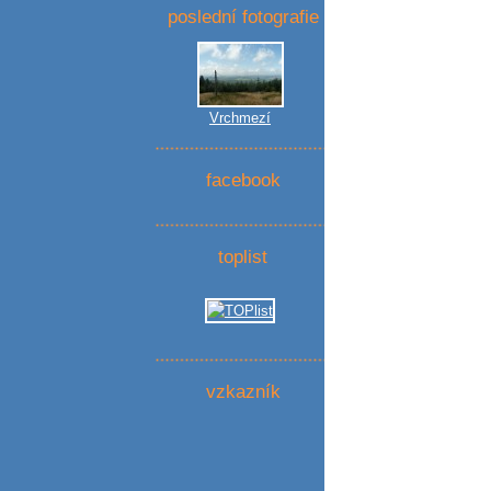
poslední fotografie
Vrchmezí
facebook
toplist
vzkazník