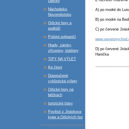
Úpicko
Náchodsko,
A) po modré do Luis
Novoměstsko
B) po modré na Bed
Orlické hory a
podhůří
C) po červené Jirás
Polské pohraničí
www.severovychod.es
Hrady, zámky,
D) po červené Jirás
zříceniny, kláštery
Hanička
TIPY NA VÝLET
Ke čtení
Doporučené
cyklistické výlety
Orlické hory na
běžkách
turistické trasy
Pověsti z Jiráskova
kraje a Orlických hor