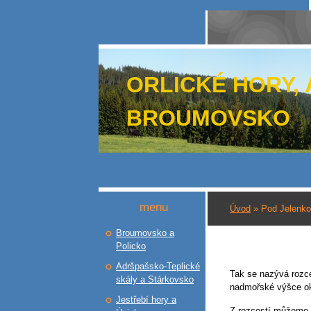
ORLICKÉ HORY,
BROUMOVSKO
menu
Úvod
»
Pod Jelenk
Broumovsko a
Policko
Adršpašsko-Teplické
Tak se nazývá rozce
skály a Stárkovsko
nadmořské výšce o
Jestřebí hory a
Z rozcestí můžeme 