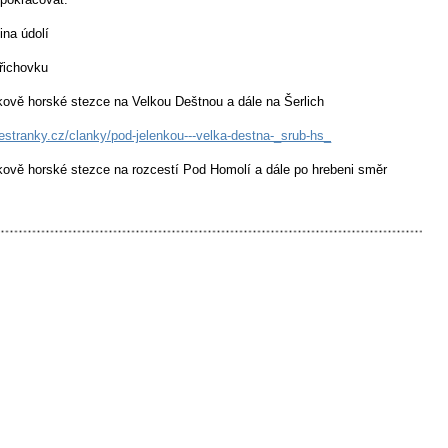
ina údolí
řichovku
kově horské stezce na Velkou Deštnou a dále na Šerlich
tranky.cz/clanky/pod-jelenkou---velka-destna-_srub-hs_
kově horské stezce na rozcestí Pod Homolí a dále po hrebeni směr