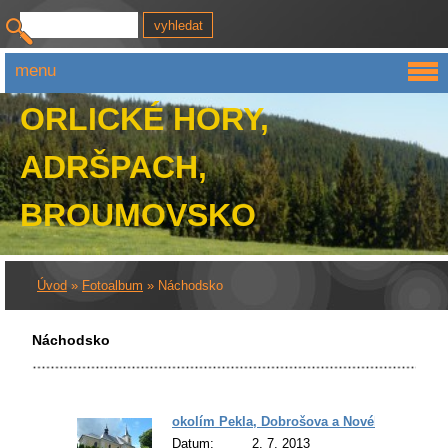
menu
ORLICKÉ HORY,
ADRŠPACH,
BROUMOVSKO
Úvod
»
Fotoalbum
»
Náchodsko
Náchodsko
okolím Pekla, Dobrošova a Nového Hrádku
Datum:
2. 7. 2013