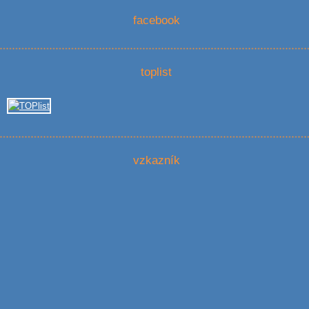
facebook
toplist
vzkazník