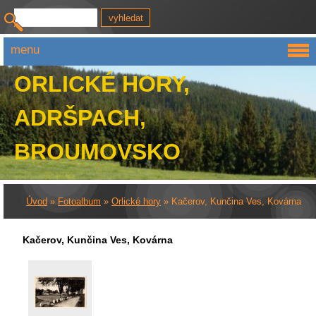
menu
ORLICKÉ HORY,
ADRŠPACH,
BROUMOVSKO
Úvod
»
Fotoalbum
»
Orlické hory
»
Kačerov, Kunčina Ves, Kovárna
Kačerov, Kunčina Ves, Kovárna