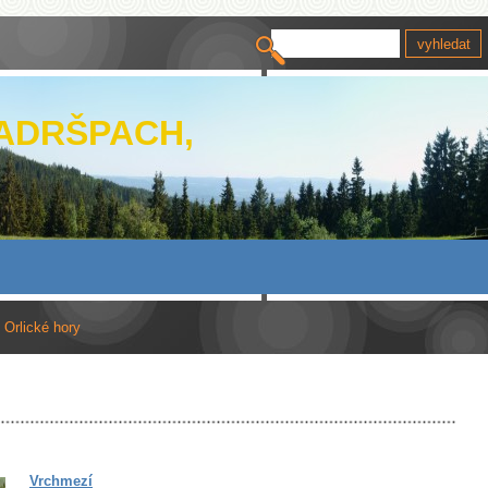
 ADRŠPACH,
»
Orlické hory
Vrchmezí