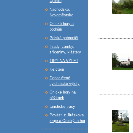
Úpicko
Náchodsko,
Novoměstsko
Orlické hory a
podhůří
Polské pohraničí
Hrady, zámky,
zříceniny, kláštery
TIPY NA VÝLET
Ke čtení
Doporučené
cyklistické výlety
Orlické hory na
běžkách
turistické trasy
Pověsti z Jiráskova
kraje a Orlických hor