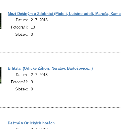
Mezi Deštným a Zdobnicí (Pádolí, Luisino údolí, Maruša, Kamenec..
Datum:
2. 7. 2013
Fotografií:
13
Složek:
0
Erlitztal (Orlické Záhoří, Neratov, Bartošovice...)
Datum:
2. 7. 2013
Fotografií:
9
Složek:
0
Deštné v Orlických horách