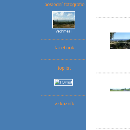
poslední fotografie
Vrchmezí
facebook
toplist
vzkazník