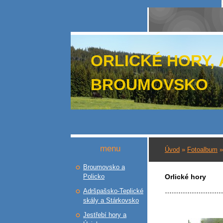
ORLICKÉ HORY,
BROUMOVSKO
menu
Úvod
»
Fotoalbum
Broumovsko a
Policko
Orlické hory
Adršpašsko-Teplické
skály a Stárkovsko
Jestřebí hory a