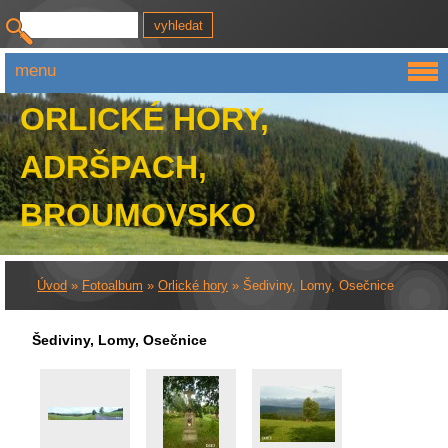
menu
ORLICKÉ HORY,
ADRŠPACH,
BROUMOVSKO
Úvod
»
Fotoalbum
»
Orlické hory
»
Šediviny, Lomy, Osečnice
Šediviny, Lomy, Osečnice