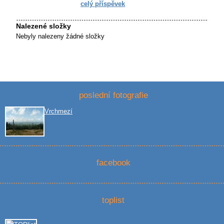
celý příspěvek
Nalezené složky
Nebyly nalezeny žádné složky
poslední fotografie
Vrchmezí
facebook
toplist