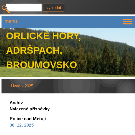
menu
ORLICKÉ HORY,
ADRŠPACH,
BROUMOVSKO
Úvod
»
2025
Archiv
Nalezené příspěvky
Police nad Metují
30. 12. 2025