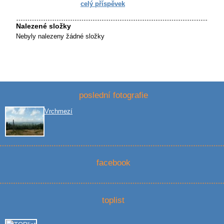
celý příspěvek
Nalezené složky
Nebyly nalezeny žádné složky
poslední fotografie
Vrchmezí
facebook
toplist