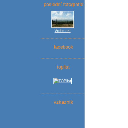
poslední fotografie
Vrchmezí
facebook
toplist
vzkazník