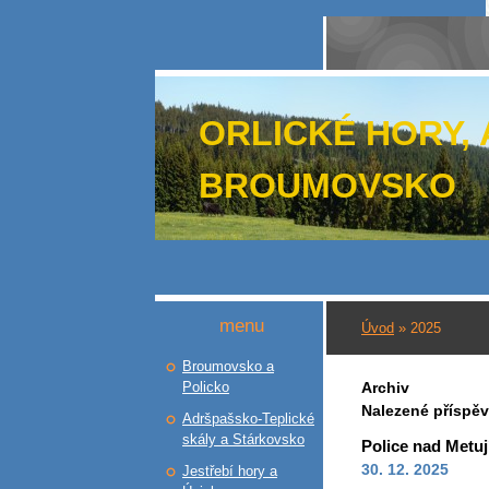
ORLICKÉ HORY,
BROUMOVSKO
menu
Úvod
»
2025
Broumovsko a
Policko
Archiv
Nalezené příspě
Adršpašsko-Teplické
skály a Stárkovsko
Police nad Metuj
30. 12. 2025
Jestřebí hory a