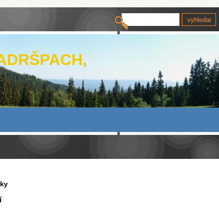
 ADRŠPACH,
vky
í