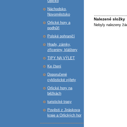
Úpicko
Náchodsko,
Novoměstsko
Nalezené složky
Orlické hory a
Nebyly nalezeny žá
podhůří
Polské pohraničí
Hrady, zámky,
zříceniny, kláštery
TIPY NA VÝLET
Ke čtení
Doporučené
cyklistické výlety
Orlické hory na
běžkách
turistické trasy
Pověsti z Jiráskova
kraje a Orlických hor