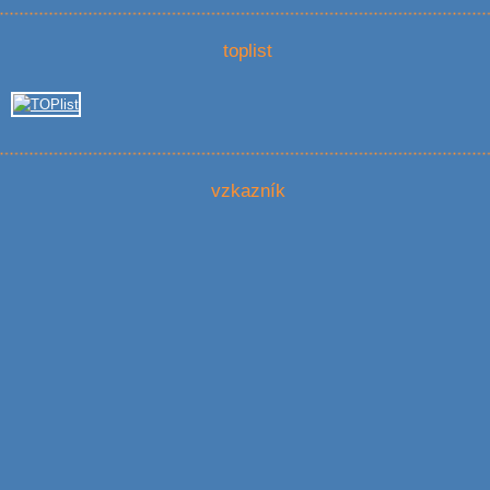
toplist
vzkazník