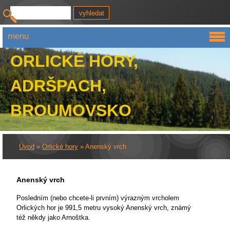
menu
ORLICKÉ HORY,
ADRŠPACH,
BROUMOVSKO
Úvod
»
Orlické hory
»
Anenský vrch
Anenský vrch
Posledním (nebo chcete-li prvním) výrazným vrcholem
Orlických hor je 991,5 metru vysoký Anenský vrch, známý
též někdy jako Arnoštka.