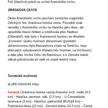
Poli (Haničce) právě na vrchol Anenského vrchu.
JIRÁSKOVA CESTA
Okolo Anenského vrchu prochází turistická magistrála
Orlických hor, Jiráskova horská cesta. Původně však
nevedla z Anenského vrchu na Haničku jako dnes, ale
opouštěla hlavní hřeben a směřovala přes Hadinec
(Ottendorf), kde byla v Kastnerově hostinci po dlouhém
„žíznivém“ úseku možnost občerstvení (poslední
občerstvovnou byla Masarykova chata na Šerlichu, resp.
před jejím vybudováním Rübatschův hostinec na Vrchmezí),
a dále přes Vrchní Orlici do Bartošovic a k Zemské bráně,
odkud pokračovala již opět ve stopě dnešní trasy.
Turistické možnosti
a) pěší turistické trasy
červená
(Jiráskova horská cesta) Anenský vrch, sedlo (0,5
km) - Hanička, pevnost, odb. (2,5 km) – U Černodolské
rezervace (3 km) - Hanička, parkoviště (BUS)(4 km) –
Pašerácká lávka (12 km) - Zemská brána (13,5 km) – České