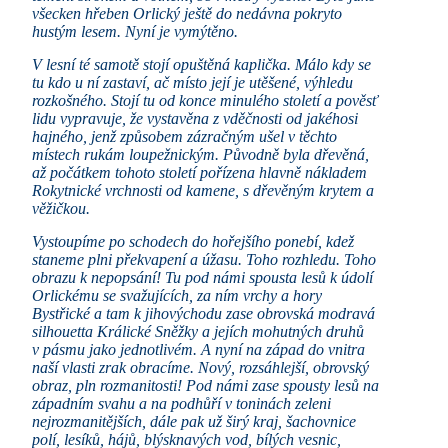
všecken hřeben Orlický ještě do nedávna pokryto
hustým lesem. Nyní je vymýtěno.
V lesní té samotě stojí opuštěná kaplička. Málo kdy se
tu kdo u ní zastaví, ač místo její je utěšené, výhledu
rozkošného. Stojí tu od konce minulého století a pověsť
lidu vypravuje, že vystavěna z vděčnosti od jakéhosi
hajného, jenž způsobem zázračným ušel v těchto
místech rukám loupežnickým. Původně byla dřevěná,
až počátkem tohoto století pořízena hlavně nákladem
Rokytnické vrchnosti od kamene, s dřevěným krytem a
věžičkou.
Vystoupíme po schodech do hořejšího ponebí, kdež
staneme plni překvapení a úžasu. Toho rozhledu. Toho
obrazu k nepopsání! Tu pod námi spousta lesů k údolí
Orlickému se svažujících, za ním vrchy a hory
Bystřické a tam k jihovýchodu zase obrovská modravá
silhouetta Králické Sněžky a jejích mohutných druhů
v pásmu jako jednotlivém. A nyní na západ do vnitra
naší vlasti zrak obracíme. Nový, rozsáhlejší, obrovský
obraz, pln rozmanitosti! Pod námi zase spousty lesů na
západním svahu a na podhůří v toninách zeleni
nejrozmanitějších, dále pak už širý kraj, šachovnice
polí, lesíků, hájů, blýsknavých vod, bílých vesnic,