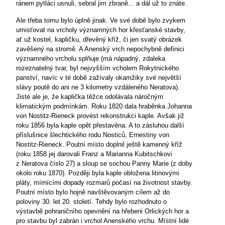
ránem pytláci usnuli, sebral jim zbraně... a dál už to znáte.
Ale třeba tomu bylo úplně jinak. Ve své době bylo zvykem
umisťovat na vrcholy významných hor křesťanské stavby,
ať už kostel, kapličku, dřevěný kříž, či jen svatý obrázek
zavěšený na stromě. A Anenský vrch nepochybně definici
významného vrcholu splňuje (má nápadný, zdaleka
rozeznatelný tvar, byl nejvyšším vcholem Rokytnického
panství, navíc v té době zažívaly okamžiky své největší
slávy poutě do ani ne 3 kilometry vzdáleného Neratova).
Jisté ale je, že kaplička těžce odolávala náročným
klimatickým podmínkám. Roku 1820 dala hraběnka Johanna
von Nostitz-Rieneck provést rekonstrukci kaple. Avšak již
roku 1856 byla kaple opět přestavěna. A to zásluhou další
příslušnice šlechtického rodu Nosticů, Ernestiny von
Nostitz-Rieneck. Poutní místo doplnil ještě kamenný kříž
(roku 1858 jej darovali Franz a Marianna Kubitschkovi
z Neratova číslo 27) a sloup se sochou Panny Marie (z doby
okolo roku 1870). Později byla kaple obložena litinovými
pláty, mírnícími dopady rozmarů počasí na životnost stavby.
Poutní místo bylo hojně navštěvovaným cílem až do
poloviny 30. let 20. století. Tehdy bylo rozhodnuto o
výstavbě pohraničního opevnění na hřebeni Orlických hor a
pro stavbu byl zabrán i vrchol Anenského vrchu. Místní lidé