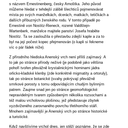
s názvem Ernestinenberg, česky Arnoštka. Jeho původ
můžeme hledat v tehdejší zálibě šlechticů pojmenovávat
místa po svých manželkách, dcerách, matkách, tetičkách a
dalších příbuzných ženského rodu. V tomto případě po
Ernestině von Nostitz-Rieneck, rozené Valdštejn-
Wartenberk, manželce majitele panství Josefa hraběte
Nostitz. Ta se zasloužila o přestavbu zdejší kaple a za to
byl na její počest kopec přejmenován (o kapli si řekneme
víc o pár řádek níže).
Z přírodního hlediska Anenský vrch není příliš zajímavý. A
to jak po stránce přírody neživé (je podobně jako většina
pohoří tvořen převážně krystalinickými horninami jádra
orlicko-kladské klenby (zde konkrétně migmatity a ortoruly),
tak po stránce botanické (svahy pokrývají převážně
smrkové porosty s tomu odpovídajícím chudým bylinným
patrem. Zaujme snad jen po stránce geomorfologické:
nepravidelným tvarem způsobeným několika rozsochami a
též malou vrcholovou plošinou, jež představuje zbytek
vyzdviženého zarovnaného povrchu třetihorního stáří.
Mnohem zajímavější je Anenský vrch po stránce historické
a turistické.
Když navštívíme vrchol dnes, jen stěží poznáme, že se zde