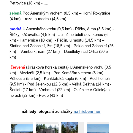
Petrovice (18 km) - ....
zelená
Pod Anenským vrchem (0,5 km) – Horní Rokytnice
(4 km) – rozc. s modrou (4,5 km)
modrá
U Anenského vrchu (0,5 km) - Říčky, Alma (3,5 km) -
Říčky, křižovatka (4,5 km) - Julinčino údolí sev. konec (6
km) - Hamernice (10 km) - Pěčín, u mostu (14,5 km) –
Slatina nad Zdobnicí, žst (18,5 km) - Peklo nad Zdobnicí (25
km) – Vamberk, nám (27 km) – Doudleby nad Orlicí (30,5
km)
červená
(Jiráskova horská cesta) U Anenského vrchu (0,5
km) - Mezivrší (2,5 km) - Pod Komářím vrchem (3 km) -
Pěticestí (5,5 km) - Kunštátská kaple (6 km) - Pod Homolí
(9,5 km) - Pod Jelenkou (12,5 km) - Velká Deštná (14 km) -
Šerlich (17 km) - Vrchmezí (22 km) - Olešnice v Orlických
horách (27 km) - Peklo (41 km)
náhledy fotografií ze složky
na hřebeni hor