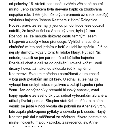
od poloviny 18. století postupně utvářelo věhlasné poutní
místo. Jeho zárodkem byla dřevěná kaplička zbudovaná
nejspíše roku 1766 (dle některých pramenů až o rok později)
zásluhou hajného Johana Kastnera z Horní Rokytnice.
Pověst praví, že se hajný jednou při obhlídce lese opozdil
natolik, že když došel na Anenský vrch, byla již tma.
Rozhodl se, že nebude riskovat cestu temným lesem
k hájovně a raději v lese přenocuje. Vyhlédl si suché a
chráněné místo pod jedním z keřů a ulehl ke spánku. Již na
něj šly dřímoty, když v tom: tři lidské hlasy. Pytláci! Nic
netuše, usadili se jen pár metrů od ležícího hajného.
Rozdělali oheň a dali se do opékání ulovené kořisti. Vedli
družný hovor, až nakonec sklouzla řeč k hajnému
Kastnerovi. Svou mimořádnou ostražitostí a urputností
v boji proti pytlákům jim pil krev. Ujednali si, že nazítří
vyloupí hornorokytnickou myslivnu a zabijí hajného i jeho
ženu. Jen co výtečníky přemohl hluboký spánek, vstal
hajný opatrně ze svého úkrytu, sebral výtečníkům zbraně a
utíkal přivolat pomoc. Skupina statných mužů z okolních
vesnic se ještě v noci vydala dle pokynů na Anenský vrch,
kde zajala překvapené pytláky a odvedla je k soudu. Hajný
Kastner pak dal z vděčnosti za záchranu života postavit na
místě incidentu malou kapličku, zasvěcenou sv. Anně,