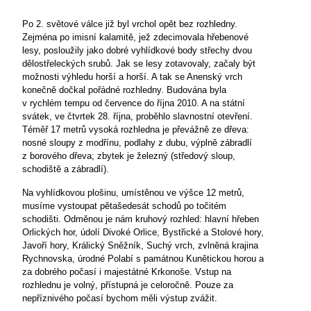
Po 2. světové válce již byl vrchol opět bez rozhledny.
Zejména po imisní kalamitě, jež zdecimovala hřebenové
lesy, posloužily jako dobré vyhlídkové body střechy dvou
dělostřeleckých srubů. Jak se lesy zotavovaly, začaly být
možnosti výhledu horší a horší. A tak se Anenský vrch
konečně dočkal pořádné rozhledny. Budována byla
v rychlém tempu od července do října 2010. A na státní
svátek, ve čtvrtek 28. října, proběhlo slavnostní otevření.
Téměř 17 metrů vysoká rozhledna je převážně ze dřeva:
nosné sloupy z modřínu, podlahy z dubu, výplně zábradlí
z borového dřeva; zbytek je železný (středový sloup,
schodiště a zábradlí).
Na vyhlídkovou plošinu, umístěnou ve výšce 12 metrů,
musíme vystoupat pětašedesát schodů po točitém
schodišti. Odměnou je nám kruhový rozhled: hlavní hřeben
Orlických hor, údolí Divoké Orlice, Bystřické a Stolové hory,
Javoří hory, Králický Sněžník, Suchý vrch, zvlněná krajina
Rychnovska, úrodné Polabí s památnou Kunětickou horou a
za dobrého počasí i majestátné Krkonoše. Vstup na
rozhlednu je volný, přístupná je celoročně. Pouze za
nepříznivého počasí bychom měli výstup zvážit.