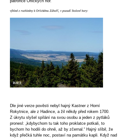
patronce Orlických hor.
výhled z rozhledny k Orlickému Záhoří, v pozadí Stolové hory:
Dle jiné verze pověsti nebyl hajný Kastner z Horní
Rokytnice, ale z Hadince, a žil někdy před rokem 1700.
Z úkrytu slyšel spílání na svou osobu a jeden z pytláků
pronesl: „kdybychom tu tak toho proklatce potkali, to
bychom ho hodili do ohně, až by zčernal.“ Hajný slíbil, že
když přečká tuhle noc, postaví na památku kapli. Když nad