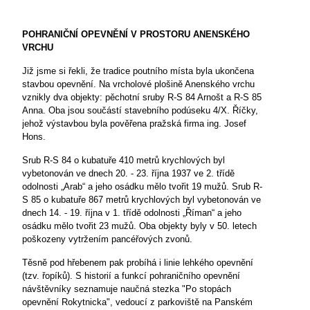
POHRANIČNÍ OPEVNĚNÍ V PROSTORU ANENSKÉHO
VRCHU
Již jsme si řekli, že tradice poutního místa byla ukončena
stavbou opevnění. Na vrcholové plošině Anenského vrchu
vznikly dva objekty: pěchotní sruby R-S 84 Arnošt a R-S 85
Anna. Oba jsou součástí stavebního podúseku 4/X. Říčky,
jehož výstavbou byla pověřena pražská firma ing. Josef
Hons.
Srub R-S 84 o kubatuře 410 metrů krychlových byl
vybetonován ve dnech 20. - 23. října 1937 ve 2. třídě
odolnosti „Arab“ a jeho osádku mělo tvořit 19 mužů. Srub R-
S 85 o kubatuře 867 metrů krychlových byl vybetonován ve
dnech 14. - 19. října v 1. třídě odolnosti „Říman“ a jeho
osádku mělo tvořit 23 mužů. Oba objekty byly v 50. letech
poškozeny vytržením pancéřových zvonů.
Těsně pod hřebenem pak probíhá i linie lehkého opevnění
(tzv. řopíků). S historií a funkcí pohraničního opevnění
návštěvníky seznamuje naučná stezka "Po stopách
opevnění Rokytnicka", vedoucí z parkoviště na Panském