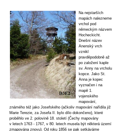
Na nejstarších
mapách nalezneme
vrchol pod
německým názvem
Hocheckicht.
Dnešní název
Anenský vrch
vznikl
pravděpodobně až
po založení kaple
sv. Anny na vrcholu
kopce. Jako St.
Anna je kopec
vyznačen i na
mapě 1.
vojenského
mapování,
známého též jako Josefského (ačkoliv mapování nařídila již
Marie Terezie, za Josefa II. bylo dílo dokončeno), které
proběhlo ve 2. polovině 18. století (Čechy mapovány
v letech 1763 - 1767, v 80. letech musela být některá území
zmapována znovu). Od roku 1856 se pak setkáváme