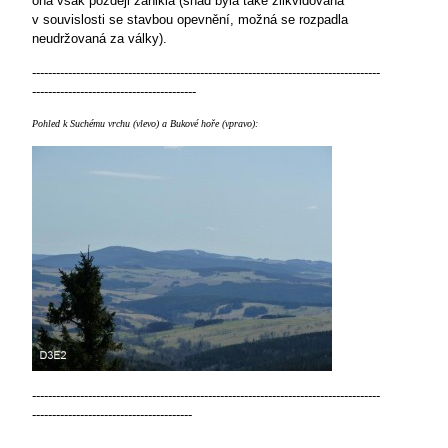
ona však později zanikla (snad byla také zlikvidována
v souvislosti se stavbou opevnění, možná se rozpadla
neudržovaná za války).
---------------------------------------------------------------------------------------
-----------------------------------------
Pohled k Suchému vrchu (vlevo) a Bukové hoře (vpravo):
---------------------------------------------------------------------------------------
----------------------------------------