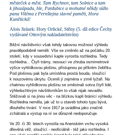
městeček a měst. Tam Rychnov, tam Solnice a tam
k jihozápadu, hle, Pardubice a mohutné někdy sídlo
pana Viléma z Pernštejna slavné paměti, Hora
Kunětická!
Alois Jirásek: Hory Orlické, Stěny (5. díl edice Čechy
vydávané Ottovým nakladatelstvím)
Běžní návštěvníci však tehdy takovou možnost výhledu
pravděpodobně neměli. Vše se změnilo až na počátku 20.
století, kdy v sousedství kaple vyrostla rozhledna. Tedy
rozhledna... Čtyři trámy, nesoucí ve zhruba osmimetrové
výšce vyhlídkovou plošinu, přístupnou po příkrém žebříku.
Pod plošinou pak byla umístěna prostá bouda, sloužící
k nouzovému úkrytu. Ocenili jí zejména v zimě lyžaři. Na
chatrnou vyhlídkovou plošinu se směstnali sotva čtyři lidé,
výhleduchtivým návštěvníkům to však nijak nevadilo.
Stěžovali si na jinou věc - na blízkou kapli bránící výhledu.
Rozhledna neměla, jak už to u staveb tohoto typu bývá,
dlouhého trvání. V roce 1917 je uváděna jako značně
zchátralá a výstup na ní se důrazně nedoporučuje.
Ve 20. či 30. letech vyrostla na Anenském vrchu vysoká
dřevěná věž, sloužící - neoficiálně - též jako rozhledna. I