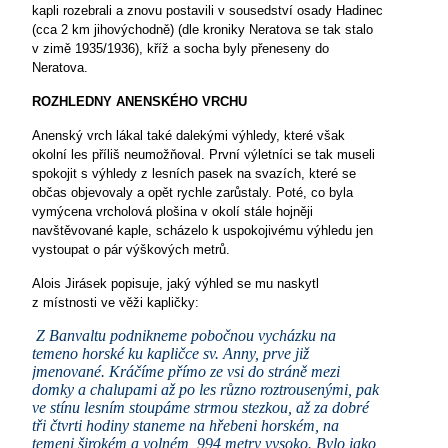
kapli rozebrali a znovu postavili v sousedství osady Hadinec
(cca 2 km jihovýchodně) (dle kroniky Neratova se tak stalo
v zimě 1935/1936), kříž a socha byly přeneseny do
Neratova.
ROZHLEDNY ANENSKÉHO VRCHU
Anenský vrch lákal také dalekými výhledy, které však
okolní les příliš neumožňoval. První výletníci se tak museli
spokojit s výhledy z lesních pasek na svazích, které se
občas objevovaly a opět rychle zarůstaly. Poté, co byla
vymýcena vrcholová plošina v okolí stále hojněji
navštěvované kaple, scházelo k uspokojivému výhledu jen
vystoupat o pár výškových metrů.
Alois Jirásek popisuje, jaký výhled se mu naskytl
z místnosti ve věži kapličky:
Z Banvaltu podnikneme pobočnou vycházku na
temeno horské ku kapličce sv. Anny, prve již
jmenované. Kráčíme přímo ze vsi do stráně mezi
domky a chalupami až po les různo roztrousenými, pak
ve stínu lesním stoupáme strmou stezkou, až za dobré
tři čtvrti hodiny staneme na hřebeni horském, na
temeni širokém a volném, 994 metry vysoko. Bylo jako