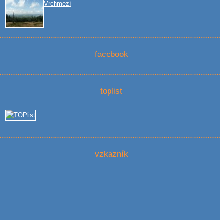
Vrchmezí
facebook
toplist
vzkazník