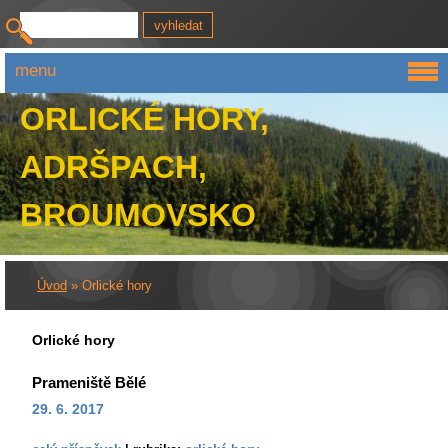
menu
ORLICKÉ HORY,
ADRŠPACH,
BROUMOVSKO
Úvod
»
Orlické hory
Orlické hory
Prameniště Bělé
29. 6. 2017