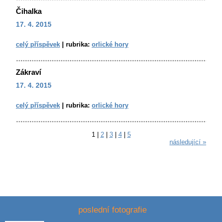
Čihalka
17. 4. 2015
celý příspěvek
|
rubrika:
orlické hory
Zákraví
17. 4. 2015
celý příspěvek
|
rubrika:
orlické hory
1
|
2
|
3
|
4
|
5
následující »
poslední fotografie