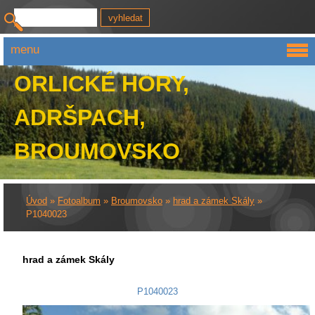
menu
ORLICKÉ HORY,
ADRŠPACH,
BROUMOVSKO
Úvod
»
Fotoalbum
»
Broumovsko
»
hrad a zámek Skály
»
P1040023
hrad a zámek Skály
P1040023