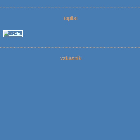
toplist
vzkazník