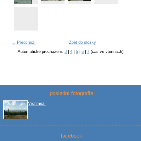
← Předchozí
Zpět do složky
Automatické procházení:
3
|
4
|
5
|
6
|
7
(čas ve vteřinách)
poslední fotografie
Vrchmezí
facebook