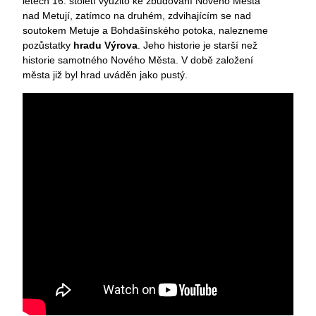
letech 16. století využito ke zbudování Nového Města
nad Metují, zatímco na druhém, zdvihajícím se nad
soutokem Metuje a Bohdašínského potoka, nalezneme
pozůstatky
hradu Výrova
. Jeho historie je starší než
historie samotného Nového Města. V době založení
města již byl hrad uváděn jako pustý.