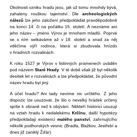
Okolnosti vzniku hradu jsou, jak už tomu mnohdy bývá,
zahaleny rouškou tajemství. Dle
archeologických
nálezů
lze jeho založení předpokládat pravděpodobně
na konci 14. či na počátku 15. století. A neznáme ani
jeho název – jméno Výrov je mnohem mladší. Poprvé
se s ním setkáváme až v 18. století a snad za něj
vděčíme výří rodince, která si zbudovala hnízdo
v hradních rozvalinách.
K roku 1527 je Výrov v listinných pramenech uváděn
pod názvem
Staré Hrady
. V té době však již byl několik
desítek let v rozvalinách a lze předpokládat, že původní
název hradu byl jiný.
A účel hradu? Ani tady nevíme nic určitého. Z jeho
dispozic lze usuzovat, že šlo o nevelký hrádek určený
spíše k obraně než k obývání. Někteří historici usuzují
na vztah hradu k nedalekému
Krčínu
, další hypotézy
předpokládají existenci
malého panství
, zahrnujícího
několik podhorských vesnic (Bradla, Blažkov, Jestřebí a
dnes již zaniklý Žďár).