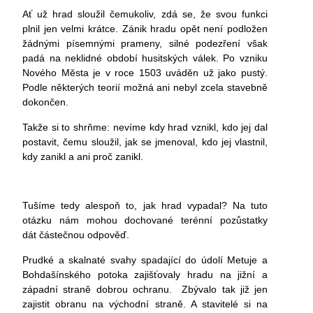
Ať už hrad sloužil čemukoliv, zdá se, že svou funkci
plnil jen velmi krátce. Zánik hradu opět není podložen
žádnými písemnými prameny, silné podezření však
padá na neklidné období husitských válek. Po vzniku
Nového Města je v roce 1503 uváděn už jako pustý.
Podle některých teorií možná ani nebyl zcela stavebně
dokončen.
Takže si to shrňme: nevíme kdy hrad vznikl, kdo jej dal
postavit, čemu sloužil, jak se jmenoval, kdo jej vlastnil,
kdy zanikl a ani proč zanikl.
Tušíme tedy alespoň to, jak hrad vypadal? Na tuto
otázku nám mohou dochované terénní pozůstatky
dát částečnou odpověď.
Prudké a skalnaté svahy spadající do údolí Metuje a
Bohdašínského potoka zajišťovaly hradu na jižní a
západní straně dobrou ochranu. Zbývalo tak již jen
zajistit obranu na východní straně. A stavitelé si na