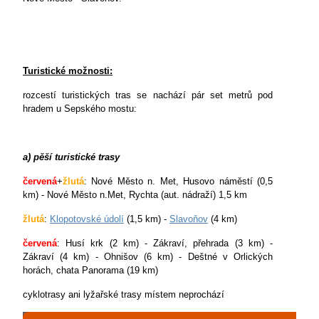
Turistické možnosti:
rozcestí turistických tras se nachází pár set metrů pod
hradem u Sepského mostu:
a) pěší turistické trasy
červená
+
žlutá
: Nové Město n. Met, Husovo náměstí (0,5
km) - Nové Město n.Met, Rychta (aut. nádraží) 1,5 km
žlutá
:
Klopotovské údolí
(1,5 km) -
Slavoňov
(4 km)
červená
: Husí krk (2 km) - Zákraví, přehrada (3 km) -
Zákraví (4 km) - Ohnišov (6 km) - Deštné v Orlických
horách, chata Panorama (19 km)
cyklotrasy ani lyžařské trasy místem neprochází