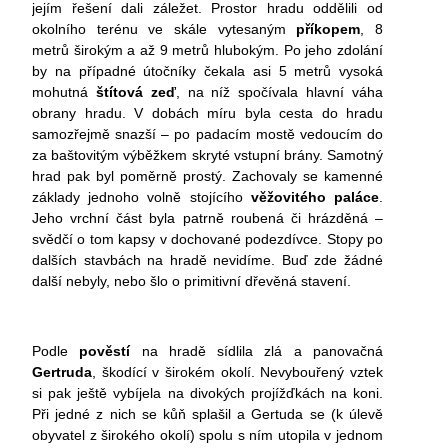
jejím řešení dali záležet. Prostor hradu oddělili od
okolního terénu ve skále vytesaným
příkopem
, 8
metrů širokým a až 9 metrů hlubokým. Po jeho zdolání
by na případné útočníky čekala asi 5 metrů vysoká
mohutná
štítová zeď
, na níž spočívala hlavní váha
obrany hradu. V dobách míru byla cesta do hradu
samozřejmě snazší – po padacím mostě vedoucím do
za baštovitým výběžkem skryté vstupní brány. Samotný
hrad pak byl poměrně prostý. Zachovaly se kamenné
základy jednoho volně stojícího
věžovitého paláce
.
Jeho vrchní část byla patrně roubená či hrázděná –
svědčí o tom kapsy v dochované podezdívce. Stopy po
dalších stavbách na hradě nevidíme. Buď zde žádné
další nebyly, nebo šlo o primitivní dřevěná stavení.
Podle
pověstí
na hradě sídlila zlá a panovačná
Gertruda
, škodící v širokém okolí. Nevybouřený vztek
si pak ještě vybíjela na divokých projížďkách na koni.
Při jedné z nich se kůň splašil a Gertuda se (k úlevě
obyvatel z širokého okolí) spolu s ním utopila v jednom