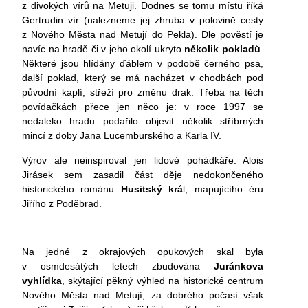
z divokých vírů na Metuji. Dodnes se tomu místu říká
Gertrudin vír (nalezneme jej zhruba v polovině cesty
z Nového Města nad Metují do Pekla). Dle pověstí je
navíc na hradě či v jeho okolí ukryto
několik pokladů
.
Některé jsou hlídány ďáblem v podobě černého psa,
další poklad, který se má nacházet v chodbách pod
původní kaplí, střeží pro změnu drak. Třeba na těch
povídačkách přece jen něco je: v roce 1997 se
nedaleko hradu podařilo objevit několik stříbrných
mincí z doby Jana Lucemburského a Karla IV.
Výrov ale neinspiroval jen lidové pohádkáře. Alois
Jirásek sem zasadil část děje nedokončeného
historického románu
Husitský krá
l, mapujícího éru
Jiřího z Poděbrad.
Na jedné z okrajových opukových skal byla
v osmdesátých letech zbudována
Juránkova
vyhlídka
, skýtající pěkný výhled na historické centrum
Nového Města nad Metují, za dobrého počasí však