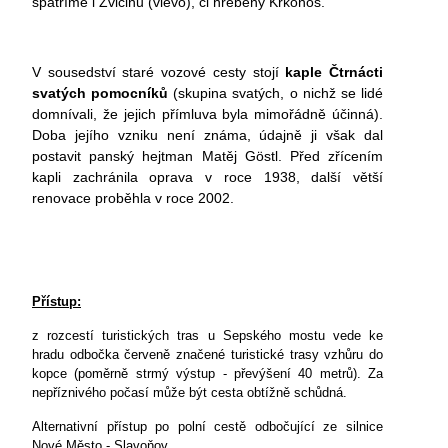
spatříme i Zvičinu (vlevo), či hřebeny Krkonoš.
V sousedství staré vozové cesty stojí
kaple Čtrnácti
svatých pomocníků
(skupina svatých, o nichž se lidé
domnívali, že jejich přímluva byla mimořádně účinná).
Doba jejího vzniku není známa, údajně ji však dal
postavit panský hejtman Matěj Göstl. Před zřícením
kapli zachránila oprava v roce 1938, další větší
renovace proběhla v roce 2002.
Přístup:
z rozcestí turistických tras u Sepského mostu vede ke
hradu odbočka červeně značené turistické trasy vzhůru do
kopce (poměrně strmý výstup - převýšení 40 metrů). Za
nepříznivého počasí může být cesta obtížně schůdná.
Alternativní přístup po polní cestě odbočující ze silnice
Nové Město - Slavoňov.