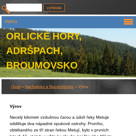
menu
ORLICKÉ HORY,
ADRŠPACH,
BROUMOVSKO
Úvod
»
Náchodsko a Novoměstsko
»
Výrov
Výrov
Necelý kilometr vzdušnou čarou a údolí řeky Metuje
odděluje dva nápadné opukové ostrohy. Prvního,
obtékaného ze tří stran řekou Metují, bylo v prvních