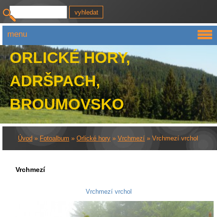
menu
ORLICKÉ HORY,
ADRŠPACH,
BROUMOVSKO
Úvod
»
Fotoalbum
»
Orlické hory
»
Vrchmezí
»
Vrchmezí vrchol
Vrchmezí
Vrchmezí vrchol