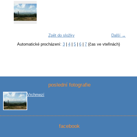
Zpět do složky
Další →
Automatické procházení:
3
|
4
|
5
|
6
|
7
(čas ve vteřinách)
poslední fotografie
Vrchmezí
facebook