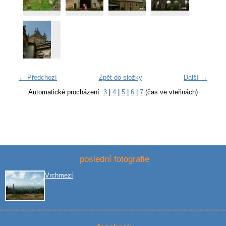
← Předchozí
Zpět do složky
Další →
Automatické procházení:
3
|
4
|
5
|
6
|
7
(čas ve vteřinách)
poslední fotografie
Vrchmezí