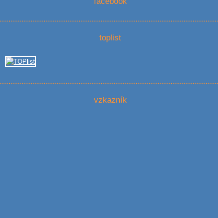
facebook
toplist
vzkazník