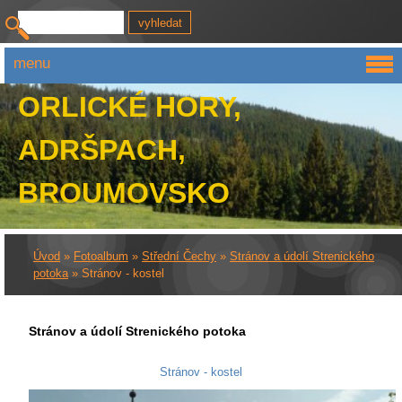
menu
ORLICKÉ HORY,
ADRŠPACH,
BROUMOVSKO
Úvod
»
Fotoalbum
»
Střední Čechy
»
Stránov a údolí Strenického
potoka
»
Stránov - kostel
Stránov a údolí Strenického potoka
Stránov - kostel