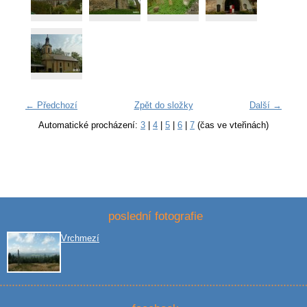
← Předchozí
Zpět do složky
Další →
Automatické procházení:
3
|
4
|
5
|
6
|
7
(čas ve vteřinách)
poslední fotografie
Vrchmezí