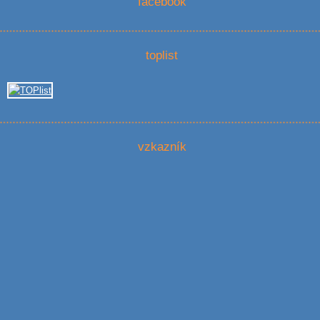
facebook
toplist
vzkazník