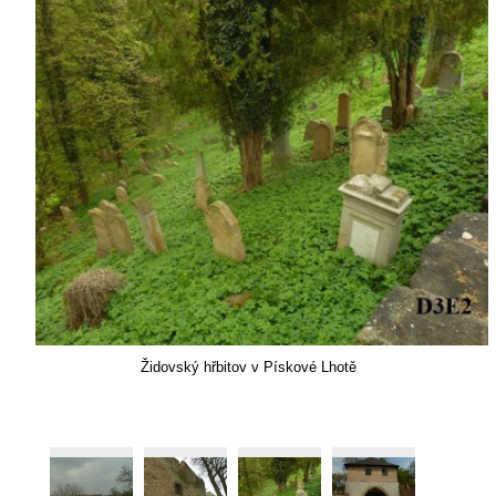
Židovský hřbitov v Pískové Lhotě