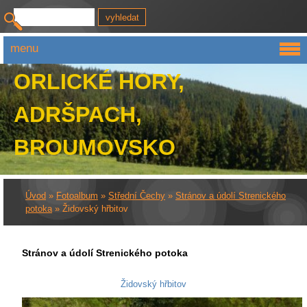
menu
ORLICKÉ HORY,
ADRŠPACH,
BROUMOVSKO
Úvod
»
Fotoalbum
»
Střední Čechy
»
Stránov a údolí Strenického
potoka
»
Židovský hřbitov
Stránov a údolí Strenického potoka
Židovský hřbitov