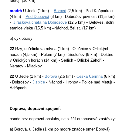
Metují (16 km)
modrá
U Jedle (1 km) -
Borová
(2,5 km) - Pod Kašparkou
(4 km) –
Pod Dubovicí
(8 km) –Dobrošov pevnost (11,5 km)
-
Jiráskova chata na Dobrošově
(12,5 km) – Běloves, dolní
stanice vleku (15,5 km) –Náchod, žel.st. (17 km)
b) cyklotrasy
22
Rzy, u Zelinkova mlýna (1 km) - Olešnice v Orlických
horách (4,5 km) - Polom (7 km) - Sedloňov (9 km) - Deštné
v Orlických horách (14 km) - Šerlich - Orlické Záhoří -
Neratov - Mladkov
22
U Jedle (1 km) -
Borová
(2,5 km) -
Česká Čermná
(6 km)
- Dobrošov -
Jizbice
- Náchod - Hronov - Police nad Metují -
Adršpach
Doprava, dopravní spojení:
osada bez dopravní obsluhy, nejbližší autobusové zastávky:
a) Borová, u Jedle (1 km po modré značce směr Borová)