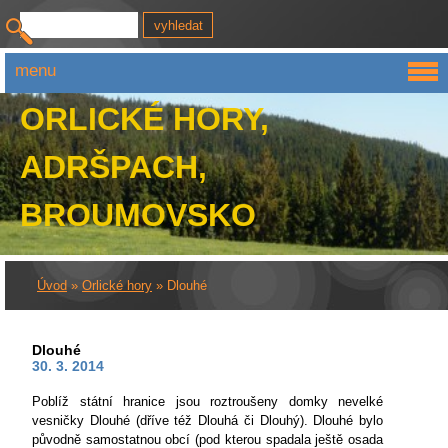
menu
ORLICKÉ HORY,
ADRŠPACH,
BROUMOVSKO
Úvod
»
Orlické hory
»
Dlouhé
Dlouhé
30. 3. 2014
Poblíž státní hranice jsou roztroušeny domky nevelké
vesničky Dlouhé (dříve též Dlouhá či Dlouhý). Dlouhé bylo
původně samostatnou obcí (pod kterou spadala ještě osada