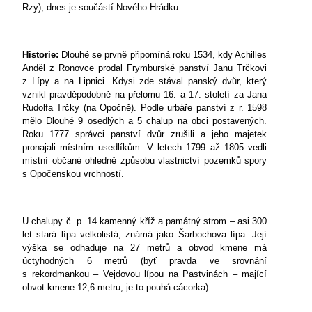
Rzy), dnes je součástí Nového Hrádku.
Historie:
Dlouhé se prvně připomíná roku 1534, kdy Achilles
Anděl z Ronovce prodal Frymburské panství Janu Trčkovi
z Lípy a na Lipnici. Kdysi zde stával panský dvůr, který
vznikl pravděpodobně na přelomu 16. a 17. století za Jana
Rudolfa Trčky (na Opočně). Podle urbáře panství z r. 1598
mělo Dlouhé 9 osedlých a 5 chalup na obci postavených.
Roku 1777 správci panství dvůr zrušili a jeho majetek
pronajali místním usedlíkům. V letech 1799 až 1805 vedli
místní občané ohledně způsobu vlastnictví pozemků spory
s Opočenskou vrchností.
U chalupy č. p. 14 kamenný kříž a památný strom – asi 300
let stará lípa velkolistá, známá jako Šarbochova lípa. Její
výška se odhaduje na 27 metrů a obvod kmene má
úctyhodných 6 metrů (byť pravda ve srovnání
s rekordmankou – Vejdovou lípou na Pastvinách – mající
obvot kmene 12,6 metru, je to pouhá cácorka).