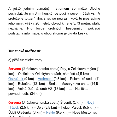
A ještě jedním památným stromem se může Dlouhé
pochlubit. Je jím Jilm horský rostoucí v severní části vsi. A
protože je to „ten“ jilm, snad se neurazí, když tu prozradíme
jeho míry: výška 20 metrů, obvod kmene 3,73 metru; stáří:
neznáme. Pro lovce drobných bezcenných pokladů
podstatná informace: u obou stromů je ukrytá keška.
Turistické možnosti:
a) pěší turistické trasy
červená
(Jiráskova horská cesta) Rzy, u Zelinkova mlýna (1
km) – Olešnice v Orlických horách, náměstí (4,5 km) –
Ostružník
(9 km) –
Vrchmezí
(9,5 km) – Polomské sedlo (11
km) – Bukačka (13 km) – Šerlich, Masarykova chata (14,5
km) – Velká Deštná, srub HS (18 km) – ... - Hanička,
pevnost, odb. (34 km)
červená
(Jiráskova horská cesta) Šibeník (1 km) –
Nový
Hrádek
(2,5 km) – Doly (3,5 km) – Holubí Palouk (5,5 km) –
Údolí Olešenky (8 km) –
Peklo
(9,5 km) – Nové Město nad