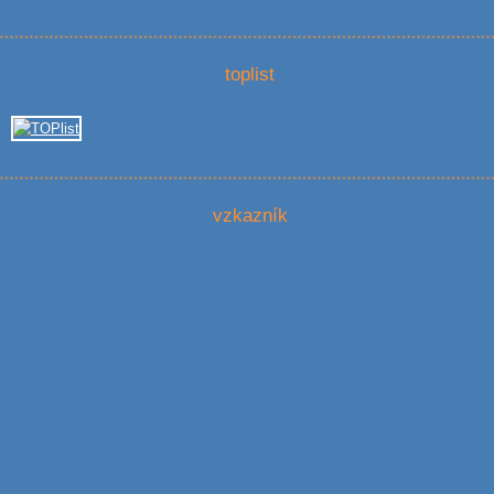
toplist
vzkazník